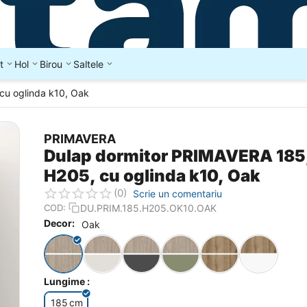
t
Hol
Birou
Saltele
cu oglinda k10, Oak
PRIMAVERA
Dulap dormitor PRIMAVERA 185
H205, cu oglinda k10, Oak
(0)
Scrie un comentariu
DU.PRIM.185.H205.OK10.OAK
COD:
Decor:
Oak
Lungime :
185
cm