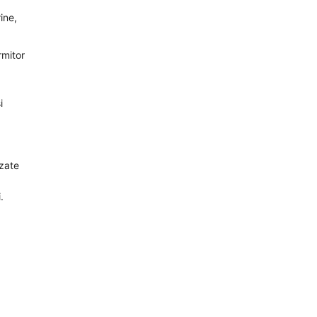
ine,
rmitor
i
izate
.