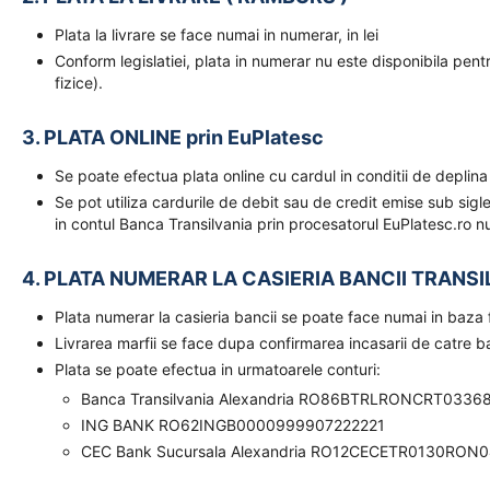
Plata la livrare se face numai in numerar, in lei
Conform legislatiei, plata in numerar nu este disponibila pent
fizice).
3. PLATA ONLINE prin EuPlatesc
Se poate efectua plata online cu cardul in conditii de deplina
Se pot utiliza cardurile de debit sau de credit emise sub sigl
in contul Banca Transilvania prin procesatorul EuPlatesc.ro nu
4. PLATA NUMERAR LA CASIERIA BANCII TRANSI
Plata numerar la casieria bancii se poate face numai in baz
Livrarea marfii se face dupa confirmarea incasarii de catre 
Plata se poate efectua in urmatoarele conturi:
Banca Transilvania Alexandria RO86BTRLRONCRT0336
ING BANK RO62INGB0000999907222221
CEC Bank Sucursala Alexandria RO12CECETR0130RON