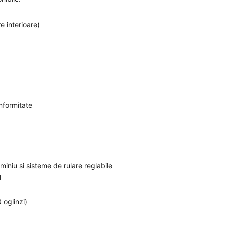
re interioare)
onformitate
iniu si sisteme de rulare reglabile
l
 oglinzi)