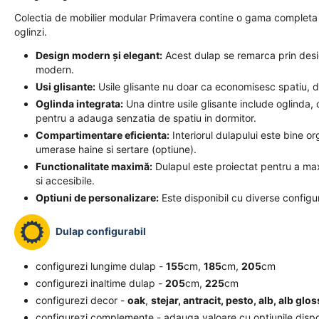
Colectia de mobilier modular Primavera contine o gama completa de
oglinzi.
Design modern și elegant:
Acest dulap se remarca prin desi
modern.
Usi glisante:
Usile glisante nu doar ca economisesc spatiu, da
Oglinda integrata:
Una dintre usile glisante include oglinda, 
pentru a adauga senzatia de spatiu in dormitor.
Compartimentare eficienta:
Interiorul dulapului este bine or
umerase haine si sertare (optiune).
Functionalitate maximă:
Dulapul este proiectat pentru a max
si accesibile.
Optiuni de personalizare:
Este disponibil cu diverse configur
Dulap configurabil
configurezi lungime dulap -
155
cm,
185
cm,
205
cm
configurezi inaltime dulap -
205
cm,
225
cm
configurezi decor -
oak
,
stejar, antracit
, pesto, alb, alb gl
configurezi complemente - adauga valoare cu optiunile dispo