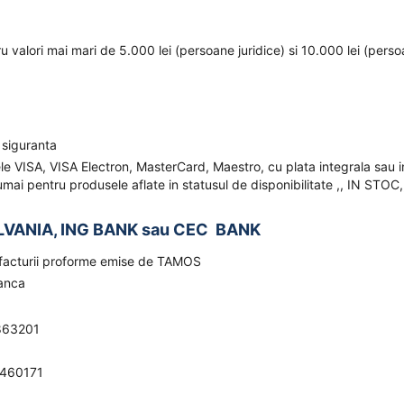
ru valori mai mari de 5.000 lei (persoane juridice) si 10.000 lei (pers
 siguranta
ele VISA, VISA Electron, MasterCard, Maestro, cu plata integrala sau i
mai pentru produsele aflate in statusul de disponibilitate ,, IN STOC,
LVANIA, ING BANK sau CEC BANK
a facturii proforme emise de TAMOS
banca
863201
0460171