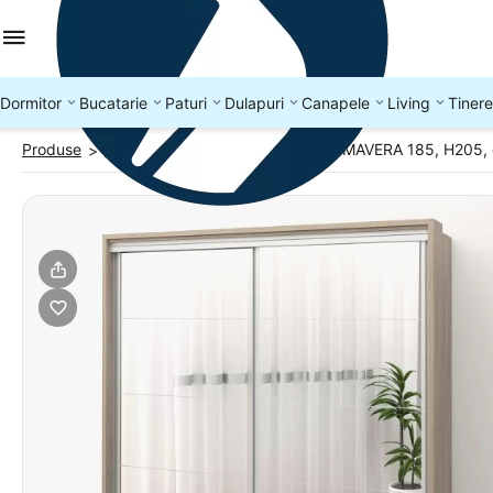
Dormitor
Bucatarie
Paturi
Dulapuri
Canapele
Living
Tinere
Produse
DULAPURI
Dulap dormitor PRIMAVERA 185, H205, 
>
>