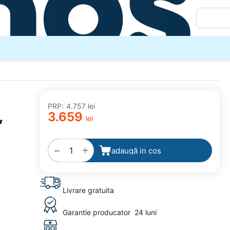
PRP:
4.757
lei
,
3.659
lei
adaugă
la
favorite
+
−
adaugă in cos
Livrare gratuita
Garantie producator
24 luni