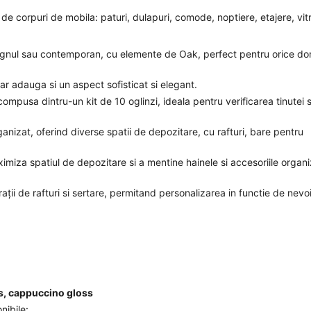
 corpuri de mobila: paturi, dulapuri, comode, noptiere, etajere, vitr
gnul sau contemporan, cu elemente de Oak, perfect pentru orice do
r adauga si un aspect sofisticat si elegant.
compusa dintru-un kit de 10 oglinzi, ideala pentru verificarea tinutei s
ganizat, oferind diverse spatii de depozitare, cu rafturi, bare pentru
imiza spatiul de depozitare si a mentine hainele si accesoriile organ
ații de rafturi si sertare, permitand personalizarea in functie de nevoi
oss, cappuccino gloss
nibile: