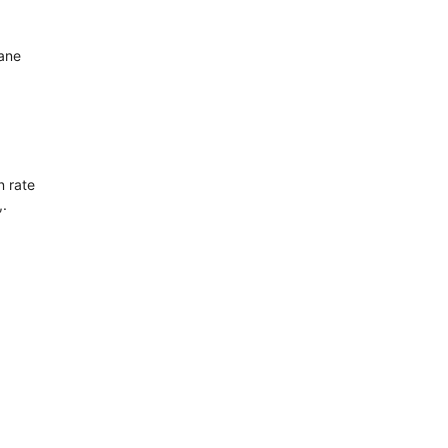
oane
n rate
,.