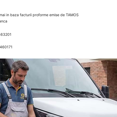
umai in baza facturii proforme emise de TAMOS
banca
863201
0460171