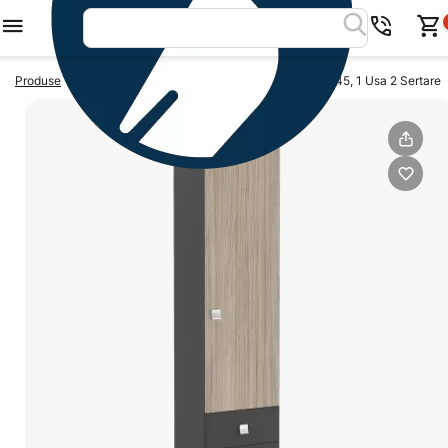
>
>
Produse
Dulapuri dormitor
Dulap depozitare LINEA 45, 1 Usa 2 Sertare