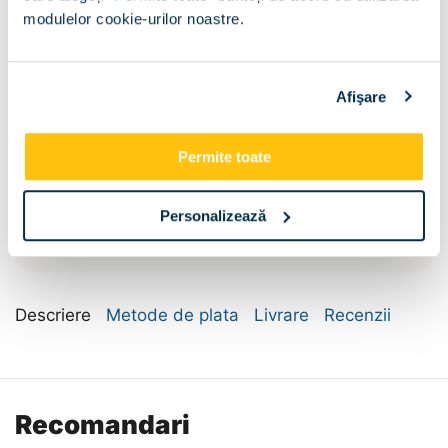
modulelor cookie-urilor noastre.
Dimensiuni :
Afişare
45
Permite toate
Compartimentare:
Personalizează
Bara umerase si
Polite
polite
Descriere
Metode de plata
Livrare
Recenzii
Recomandari