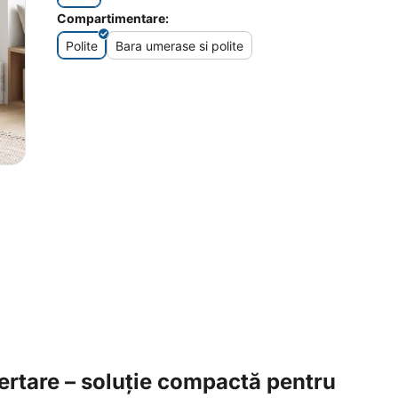
Compartimentare:
Polite
Bara umerase si polite
ertare – soluție compactă pentru