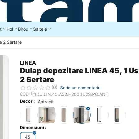
t
Hol
Birou
Saltele
a 2 Sertare
LINEA
Dulap depozitare LINEA 45, 1 Us
2 Sertare
(0)
Scrie un comentariu
DU.LIN.45.A52.H200.1U2S.PO.ANT
COD:
Decor :
Antracit
Dimensiuni :
45