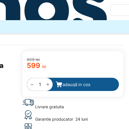
‍809‍
lei
a
‍599‍
lei
adaugă
la
favorite
+
−
adaugă in cos
Livrare gratuita
Garantie producator
24 luni