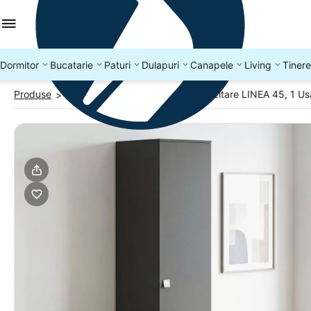
Dormitor
Bucatarie
Paturi
Dulapuri
Canapele
Living
Tinere
Produse
Dulapuri dormitor
Dulap depozitare LINEA 45, 1 Us
>
>