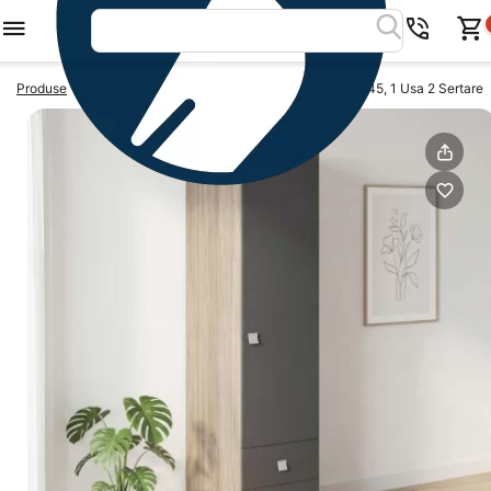
>
>
Produse
Dulapuri dormitor
Dulap depozitare LINEA 45, 1 Usa 2 Sertare