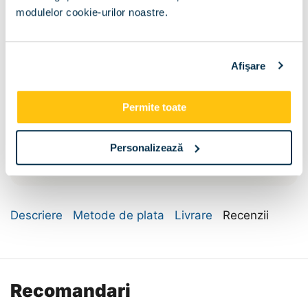
modulelor cookie-urilor noastre.
Dimensiuni :
Afişare
45
Permite toate
Compartimentare:
Personalizează
Bara umerase si
Polite
polite
Descriere
Metode de plata
Livrare
Recenzii
Recomandari