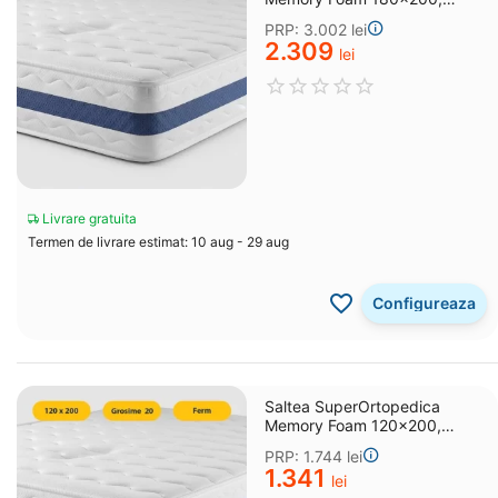
grosime 25 cm
PRP:
3.002
lei
2.309
lei
Livrare gratuita
Termen de livrare estimat: 10 aug - 29 aug
Configureaza
Saltea SuperOrtopedica
Memory Foam 120x200,
grosime 20 cm
PRP:
1.744
lei
1.341
lei