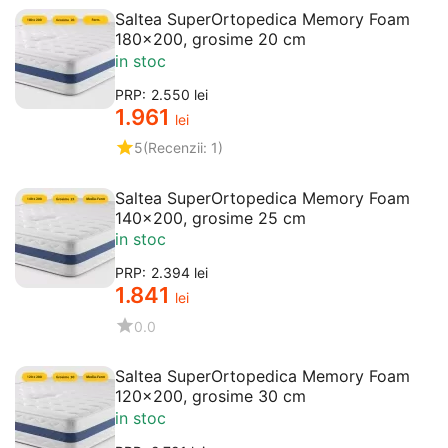
Saltea SuperOrtopedica Memory Foam
180x200, grosime 20 cm
in stoc
PRP:
2.550
lei
1.961
lei
5
(Recenzii: 1)
Saltea SuperOrtopedica Memory Foam
140x200, grosime 25 cm
in stoc
PRP:
2.394
lei
1.841
lei
0.0
Saltea SuperOrtopedica Memory Foam
120x200, grosime 30 cm
in stoc