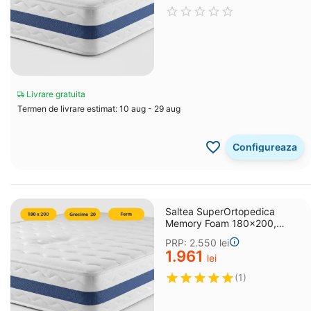
Livrare gratuita
Termen de livrare estimat: 10 aug - 29 aug
Configureaza
Saltea SuperOrtopedica
Memory Foam 180x200,
grosime 20 cm
PRP:
2.550
lei
1.961
lei
(1)