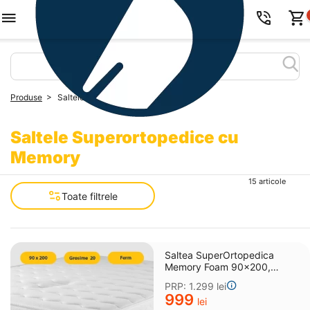
>
Produse
Saltele Superortopedice cu Memory
Saltele Superortopedice cu
Memory
15 articole
Toate filtrele
Saltea SuperOrtopedica
Memory Foam 90x200,
grosime 20 cm
PRP:
1.299
lei
‍999‍
lei