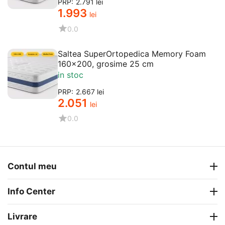
PRP:
2.791
lei
1.993
lei
0.0
Saltea SuperOrtopedica Memory Foam
160x200, grosime 25 cm
in stoc
PRP:
2.667
lei
2.051
lei
0.0
Contul meu
Info Center
Livrare