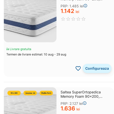
grosime 25 cm
PRP:
1.485
lei
1.142
lei
Livrare gratuita
Termen de livrare estimat: 10 aug - 29 aug
Configureaza
Saltea SuperOrtopedica
Memory Foam 90x200,
grosime 30 cm
PRP:
2.127
lei
1.636
lei