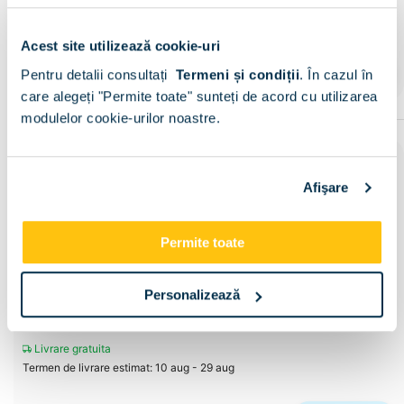
Livrare gratuita
Termen de livrare estimat: 10 aug - 8 sep
Acest site utilizează cookie-uri
Configureaza
Pentru detalii consultați
Termeni și condiții
.
În cazul în
care alegeți "Permite toate" sunteți de acord cu utilizarea
modulelor cookie-urilor noastre.
Saltea SuperOrtopedica
Memory Foam 160x200,
grosime 30 cm
Afişare
PRP:
3.611
lei
2.777
lei
Permite toate
Personalizează
Livrare gratuita
Termen de livrare estimat: 10 aug - 29 aug