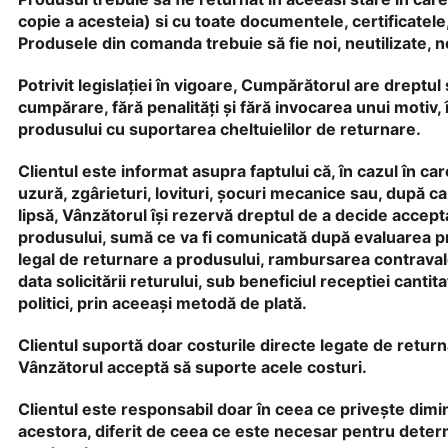
copie a acesteia) si cu toate documentele, certificatele, 
Produsele din comanda trebuie să fie noi, neutilizate, ne
Potrivit legislației în vigoare, Cumpărătorul are dreptul 
cumpărare, fără penalități și fără invocarea unui motiv, 
produsului cu suportarea cheltuielilor de returnare.
Clientul este informat asupra faptului că, în cazul în 
uzură, zgârieturi, lovituri, șocuri mecanice sau, după caz
lipsă, Vânzătorul își rezervă dreptul de a decide accept
produsului, sumă ce va fi comunicată după evaluarea prej
legal de returnare a produsului, rambursarea contravalor
data solicitării returului, sub beneficiul receptiei cantit
politici, prin aceeași metodă de plată.
Clientul suportă doar costurile directe legate de retur
Vânzătorul acceptă să suporte acele costuri.
Clientul este responsabil doar în ceea ce privește dimi
acestora, diferit de ceea ce este necesar pentru determin