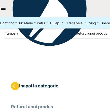
Dormitor
Bucatarie
Paturi
Dulapuri
Canapele
Living
Tinere
Tamos
Info Center
Returul produselor
Returul unui produs
/
/
/
Inapoi la categorie
Returul unui produs