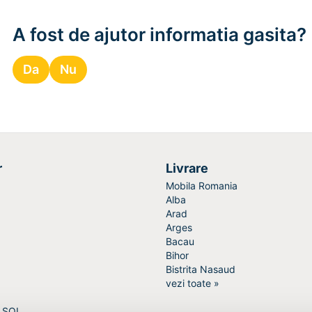
A fost de ajutor informatia gasita?
Da
Nu
r
Livrare
Mobila Romania
Alba
Arad
Arges
Bacau
Bihor
Bistrita Nasaud
vezi toate »
a SOL