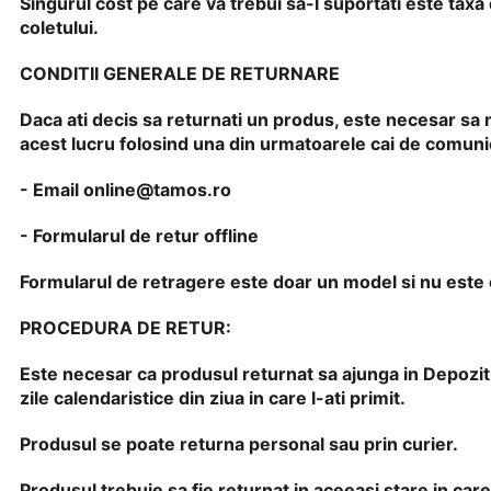
Singurul cost pe care va trebui sa-l suportati este tax
coletului.
CONDITII GENERALE DE RETURNARE
Daca ati decis sa returnati un produs, este necesar sa 
acest lucru folosind una din urmatoarele cai de comuni
- Email
online@tamos.ro
- Formularul de retur offline
Formularul de retragere este doar un model si nu este 
PROCEDURA DE RETUR:
Este necesar ca produsul returnat sa ajunga in Depoz
zile calendaristice din ziua in care l-ati primit.
Produsul se poate returna personal sau prin curier.
Produsul trebuie sa fie returnat in aceeasi stare in care