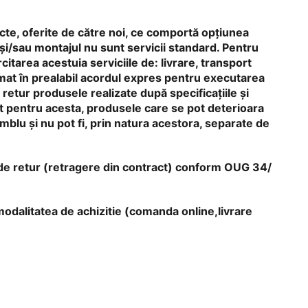
incte, oferite de către noi, ce comportă opțiunea
 și/sau montajul nu sunt servicii standard. Pentru
citarea acestuia serviciile de: livrare, transport
mat în prealabil acordul expres pentru executarea
retur produsele realizate după specificațiile și
ct pentru acesta, produsele care se pot deterioara
blu și nu pot fi, prin natura acestora, separate de
l de retur (retragere din contract) conform OUG 34/
modalitatea de achizitie (comanda online,livrare