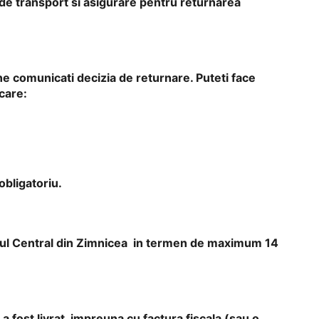
a de transport si asigurare pentru returnarea
ne comunicati decizia de returnare. Puteti face
care:
obligatoriu.
itul Central din Zimnicea in termen de maximum 14
 a fost livrat, impreuna cu factura fiscala (sau o