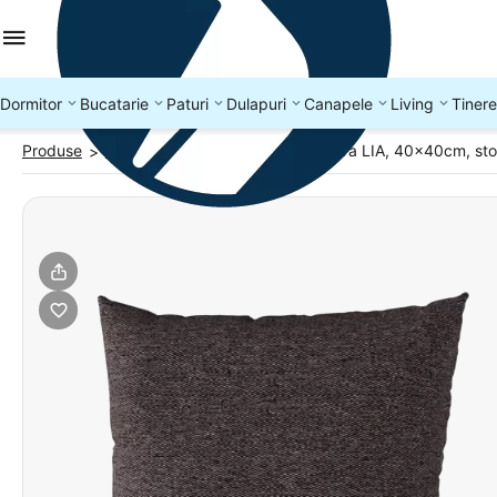
Dormitor
Bucatarie
Paturi
Dulapuri
Canapele
Living
Tinere
Produse
Perne si pilote
Perna decorativa LIA, 40x40cm, st
>
>