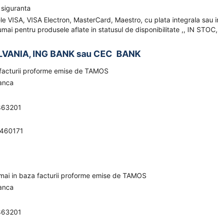
 siguranta
ele VISA, VISA Electron, MasterCard, Maestro, cu plata integrala sau i
mai pentru produsele aflate in statusul de disponibilitate ,, IN STOC,
LVANIA, ING BANK sau CEC BANK
a facturii proforme emise de TAMOS
banca
863201
0460171
umai in baza facturii proforme emise de TAMOS
banca
863201