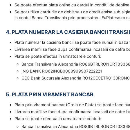
Se poate efectua plata online cu cardul in conditii de deplina
Se pot utiliza cardurile de debit sau de credit emise sub sigl
in contul Banca Transilvania prin procesatorul EuPlatesc.ro nu
4. PLATA NUMERAR LA CASIERIA BANCII TRANSI
Plata numerar la casieria bancii se poate face numai in baz
Livrarea marfii se face dupa confirmarea incasarii de catre 
Plata se poate efectua in urmatoarele conturi:
Banca Transilvania Alexandria RO86BTRLRONCRT0336
ING BANK RO62INGB0000999907222221
CEC Bank Sucursala Alexandria RO12CECETR0130RON
5. PLATA PRIN VIRAMENT BANCAR
Plata prin virament bancar (Ordin de Plata) se poate face n
Livrarea marfii se face dupa confirmarea incasarii de catre 
Plata se poate efectua in urmatoarele conturi:
Banca Transilvania Alexandria RO86BTRLRONCRT0336