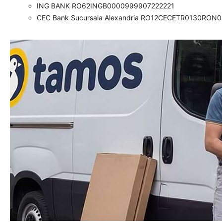
ING BANK RO62INGB0000999907222221
CEC Bank Sucursala Alexandria RO12CECETR0130RON