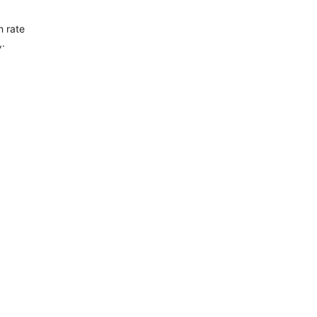
n rate
,.