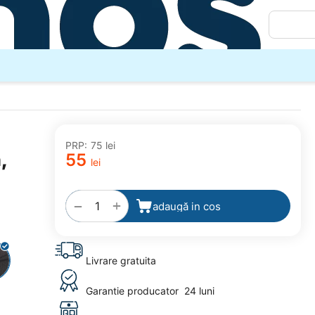
PRP:
‍75‍
lei
,
‍55‍
lei
adaugă
la
favorite
+
−
adaugă in cos
Livrare gratuita
Garantie producator
24 luni