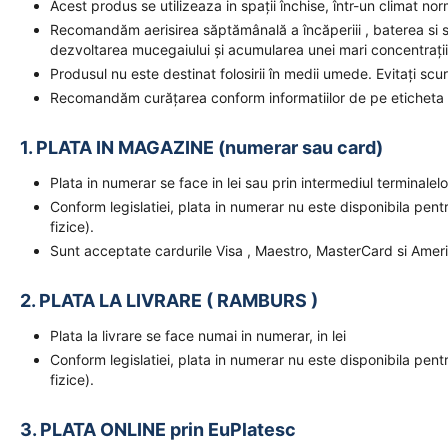
Acest produs se utilizeaza in spații închise, într-un climat no
Recomandăm aerisirea săptămânală a încăperiii , baterea si s
dezvoltarea mucegaiului și acumularea unei mari concentrați
Produsul nu este destinat folosirii în medii umede. Evitați s
Recomandăm curățarea conform informatiilor de pe eticheta at
1. PLATA IN MAGAZINE (numerar sau card)
Plata in numerar se face in lei sau prin intermediul terminal
Conform legislatiei, plata in numerar nu este disponibila pent
fizice).
Sunt acceptate cardurile Visa , Maestro, MasterCard si Amer
2. PLATA LA LIVRARE ( RAMBURS )
Plata la livrare se face numai in numerar, in lei
Conform legislatiei, plata in numerar nu este disponibila pent
fizice).
3. PLATA ONLINE prin EuPlatesc