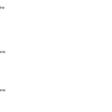
ine
oane
oane