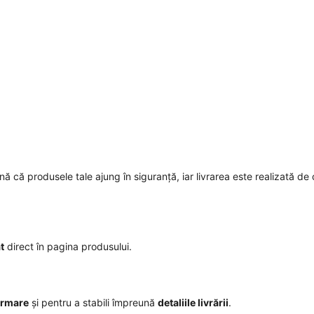
mnă că produsele tale ajung în siguranță, iar livrarea este realizată de 
t
direct în pagina produsului.
irmare
și pentru a stabili împreună
detaliile livrării
.