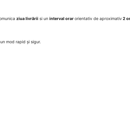
comunica
ziua livrării
si un
interval orar
orientativ de aproximativ
2 o
r-un mod rapid și sigur.