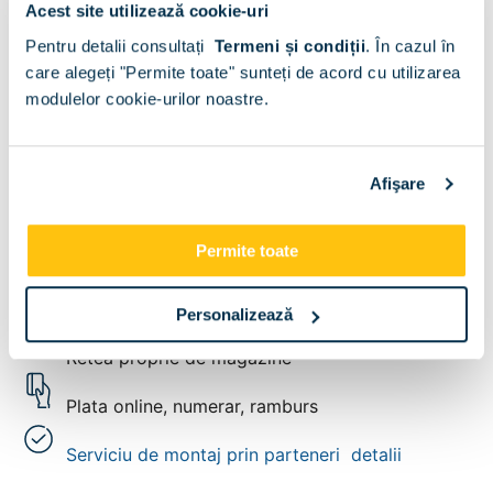
Acest site utilizează cookie-uri
Dimensiune:
Pentru detalii consultați
Termeni și condiții
.
În cazul în
140x200
cm
160x200
cm
180x200
cm
care alegeți "Permite toate" sunteți de acord cu utilizarea
modulelor cookie-urilor noastre.
+
−
adaugă in cos
adaugă la favorite
Afişare
Vezi toate variantele
Permite toate
Livrare gratuita
Garantie producator
24 luni
Personalizează
Retea proprie de magazine
Plata online, numerar, ramburs
Serviciu de montaj prin parteneri
detalii