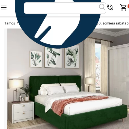
/
/
Tamos
Paturi tapitate
Pat tapitat MONTELLO, 180x200, somiera rabatabil