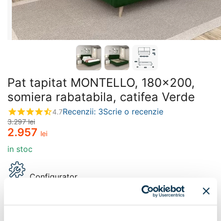
Pat tapitat MONTELLO, 180x200,
somiera rabatabila, catifea Verde
Recenzii: 3
Scrie o recenzie
4.7
3.297
lei
2.957
lei
in stoc
Configurator
Decor:
Catifea Verde M37