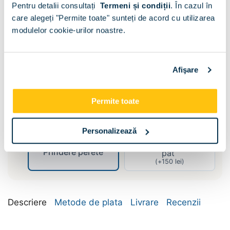
Pentru detalii consultați
Termeni și condiții
.
În cazul în
care alegeți "Permite toate" sunteți de acord cu utilizarea
Asezare pat:
modulelor cookie-urilor noastre.
Central
Colt
Dimensiune pat:
Afişare
90x200
120x200
Permite toate
Kit prindere laterale tapitate :
Personalizează
Prindere laterala
Prindere perete
pat
(+
150
lei
)
Descriere
Metode de plata
Livrare
Recenzii