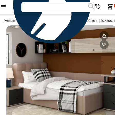
>
>
Produse
Paturi colt
Pat colt de o persoana GEORGIA Clasic, 120x200, 