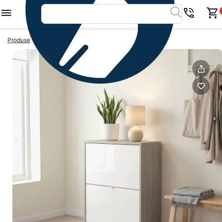
>
>
Produse
Pantofare
Pantofar dublu RIVA