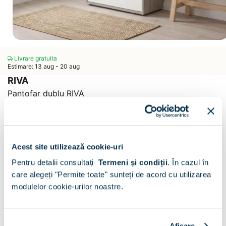
Livrare gratuita
Estimare: 13 aug - 20 aug
RIVA
Pantofar dublu RIVA
Scrie un comentariu
(0)
CONFIGURATOR
Acest site utilizează cookie-uri
Decor :
Oak / Alb lucios
Pentru detalii consultați
Termeni și condiții
.
În cazul în
care alegeți "Permite toate" sunteți de acord cu utilizarea
modulelor cookie-urilor noastre.
Afişare