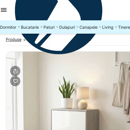
Dormitor
Bucatarie
Paturi
Dulapuri
Canapele
Living
Tinere
Produse
Pantofare
Pantofar dublu RIVA
>
>