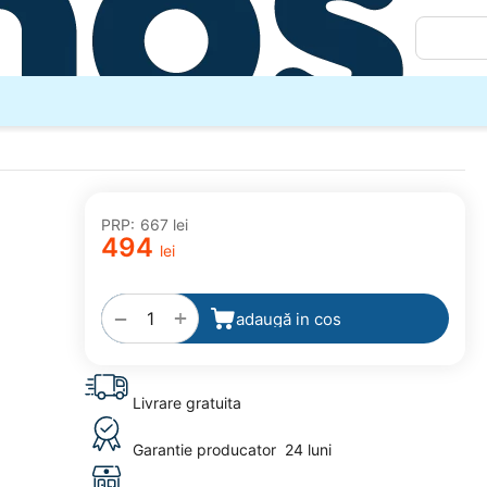
PRP:
‍667‍
lei
‍494‍
lei
adaugă
la
favorite
+
−
adaugă in cos
Livrare gratuita
Garantie producator
24 luni