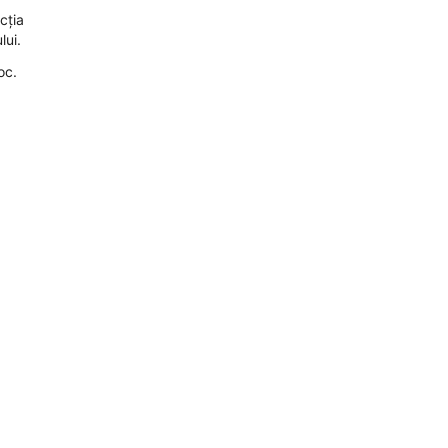
cția
lui.
oc.