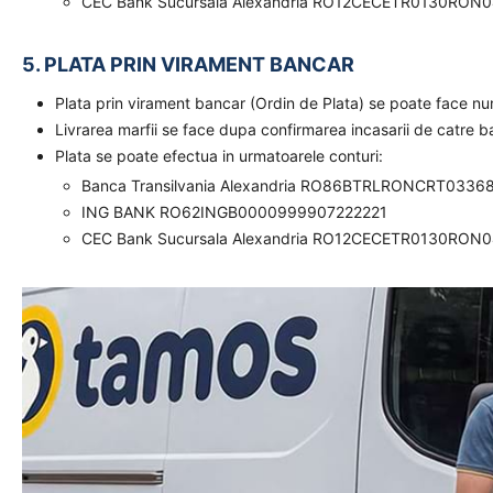
CEC Bank Sucursala Alexandria RO12CECETR0130RON
5. PLATA PRIN VIRAMENT BANCAR
Plata prin virament bancar (Ordin de Plata) se poate face n
Livrarea marfii se face dupa confirmarea incasarii de catre 
Plata se poate efectua in urmatoarele conturi:
Banca Transilvania Alexandria RO86BTRLRONCRT0336
ING BANK RO62INGB0000999907222221
CEC Bank Sucursala Alexandria RO12CECETR0130RON