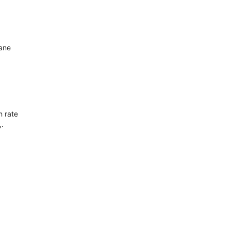
oane
n rate
,.