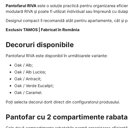
Pantofarul RIVA
este o soluție practică pentru organizarea eficien
modulară RIVA și poate fi utilizat individual sau împreună cu dula
Designul compact îl recomandă atât pentru apartamente, cât și pe
Exclusiv TAMOS | Fabricat în România
Decoruri disponibile
Pantofarul RIVA este disponibil în următoarele variante:
Oak / Alb;
Oak / Alb Lucios;
Oak / Antracit;
Oak / Verde Eucalipt;
Oak / Caramel.
Poți selecta decorul dorit direct din configuratorul produsului.
Pantofar cu 2 compartimente rabata
Cele două compartimente rabatabile permit organizarea eficientă a î