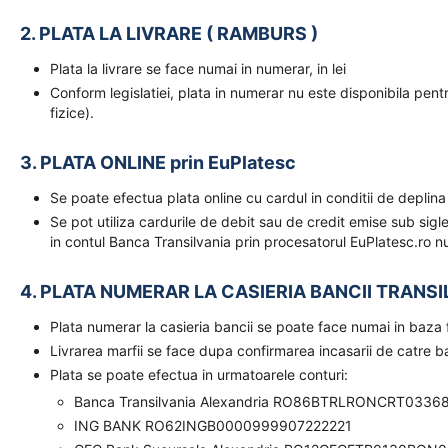
2. PLATA LA LIVRARE ( RAMBURS )
Plata la livrare se face numai in numerar, in lei
Conform legislatiei, plata in numerar nu este disponibila pent
fizice).
3. PLATA ONLINE prin EuPlatesc
Se poate efectua plata online cu cardul in conditii de deplina
Se pot utiliza cardurile de debit sau de credit emise sub sigl
in contul Banca Transilvania prin procesatorul EuPlatesc.ro nu
4. PLATA NUMERAR LA CASIERIA BANCII TRANSI
Plata numerar la casieria bancii se poate face numai in baz
Livrarea marfii se face dupa confirmarea incasarii de catre 
Plata se poate efectua in urmatoarele conturi:
Banca Transilvania Alexandria RO86BTRLRONCRT0336
ING BANK RO62INGB0000999907222221