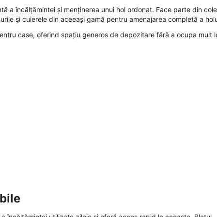
tă a încălțămintei și menținerea unui hol ordonat. Face parte din cole
purile și cuierele din aceeași gamă pentru amenajarea completă a holu
ntru case, oferind spațiu generos de depozitare fără a ocupa mult l
bile
ncălțămintei utilizate zilnic și oferă acces rapid la aceasta. Blatul