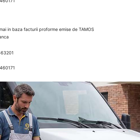
0460171
umai in baza facturii proforme emise de TAMOS
banca
863201
0460171