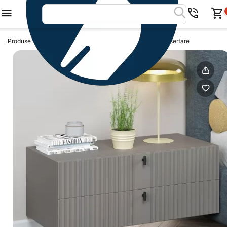
>
>
Produse
Noptiere
Noptiera suspendata MATERA, 2 sertare