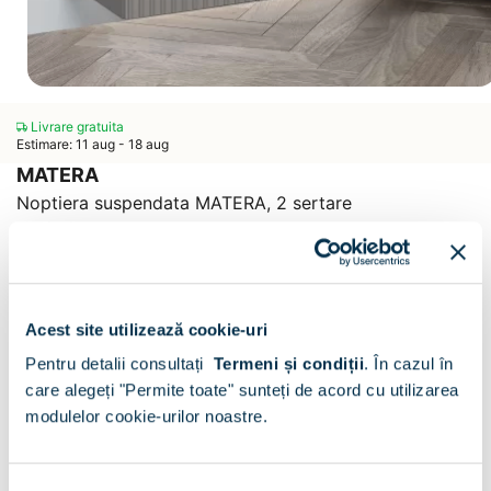
Livrare gratuita
Estimare: 11 aug - 18 aug
MATERA
Noptiera suspendata MATERA, 2 sertare
Scrie un comentariu
(0)
CONFIGURATOR
Decor :
Gri / Gri R1
Acest site utilizează cookie-uri
Pentru detalii consultați
Termeni și condiții
.
În cazul în
care alegeți "Permite toate" sunteți de acord cu utilizarea
modulelor cookie-urilor noastre.
Dimensiune:
45x42x35
60x42x35