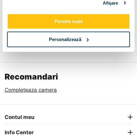
Afişare
90x42x35
Permite toate
Personalizează
Descriere
Metode de plata
Livrare
Recenzii
Recomandari
Completeaza camera
Contul meu
Info Center