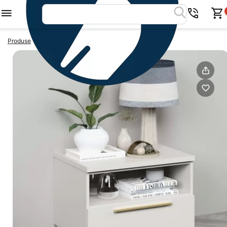
>
>
Produse
Noptiere
Noptiera SERENA 60, 1 sertar, Alb