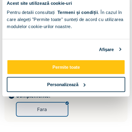
Acest site utilizează cookie-uri
Adancime:
Pentru detalii consultați
Termeni și condiții
.
În cazul în
care alegeți "Permite toate" sunteți de acord cu utilizarea
42
modulelor cookie-urilor noastre.
Inaltime:
Afişare
44
Permite toate
Compartimentare:
1 sertar
2 sertare
Personalizează
Complemente:
Fara