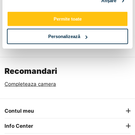
Afişare
Permite toate
Personalizează
Descriere
Metode de plata
Livrare
Recenzii
Recomandari
Completeaza camera
Contul meu
Info Center