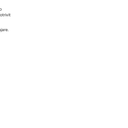
o
trivit
jare.