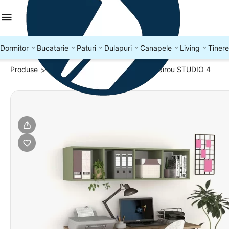
Dormitor
Bucatarie
Paturi
Dulapuri
Canapele
Living
Tinere
Produse
Birouri cu depozitare
Mobilier birou STUDIO 4
>
>