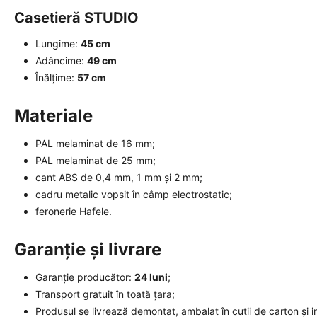
Casetieră STUDIO
Lungime:
45 cm
Adâncime:
49 cm
Înălțime:
57 cm
Materiale
PAL melaminat de 16 mm;
PAL melaminat de 25 mm;
cant ABS de 0,4 mm, 1 mm și 2 mm;
cadru metalic vopsit în câmp electrostatic;
feronerie Hafele.
Garanție și livrare
Garanție producător:
24 luni
;
Transport gratuit în toată țara;
Produsul se livrează demontat, ambalat în cutii de carton și i