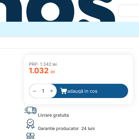
PRP:
1.342
lei
1.032
lei
adaugă
la
favorite
+
−
adaugă in cos
Livrare gratuita
Garantie producator
24 luni