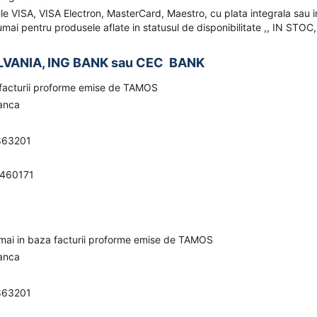
ele VISA, VISA Electron, MasterCard, Maestro, cu plata integrala sau i
mai pentru produsele aflate in statusul de disponibilitate ,, IN STOC,
LVANIA, ING BANK sau CEC BANK
a facturii proforme emise de TAMOS
banca
863201
0460171
umai in baza facturii proforme emise de TAMOS
banca
863201