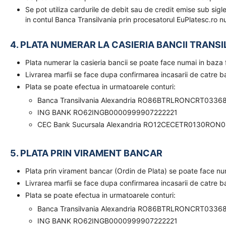
Se pot utiliza cardurile de debit sau de credit emise sub sigl
in contul Banca Transilvania prin procesatorul EuPlatesc.ro nu
4. PLATA NUMERAR LA CASIERIA BANCII TRANSI
Plata numerar la casieria bancii se poate face numai in baz
Livrarea marfii se face dupa confirmarea incasarii de catre 
Plata se poate efectua in urmatoarele conturi:
Banca Transilvania Alexandria RO86BTRLRONCRT0336
ING BANK RO62INGB0000999907222221
CEC Bank Sucursala Alexandria RO12CECETR0130RON
5. PLATA PRIN VIRAMENT BANCAR
Plata prin virament bancar (Ordin de Plata) se poate face n
Livrarea marfii se face dupa confirmarea incasarii de catre 
Plata se poate efectua in urmatoarele conturi:
Banca Transilvania Alexandria RO86BTRLRONCRT0336
ING BANK RO62INGB0000999907222221