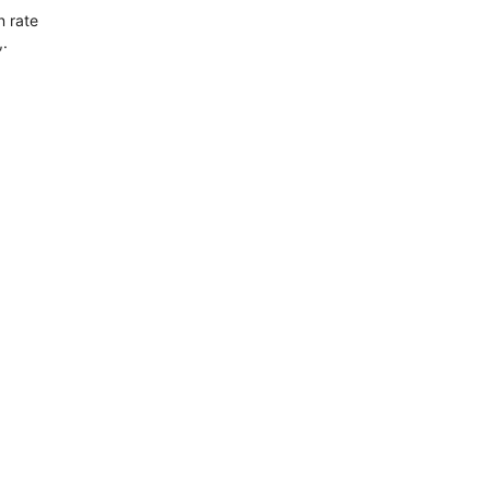
n rate
,.