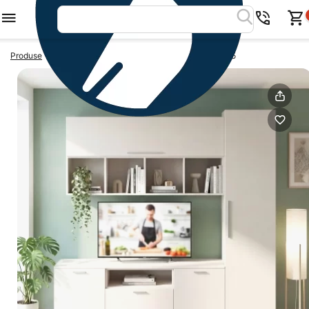
>
>
Produse
Livinguri moderne
Mobila living ARONA 195