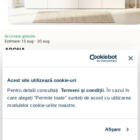
Livrare gratuita
Estimare: 13 aug - 20 aug
ARONA
Mobila living ARONA 195
Scrie un comentariu
(0)
CONFIGURATOR
Acest site utilizează cookie-uri
Pentru detalii consultați
Termeni și condiții
.
În cazul în
Decor :
Alb
care alegeți "Permite toate" sunteți de acord cu utilizarea
modulelor cookie-urilor noastre.
Afişare