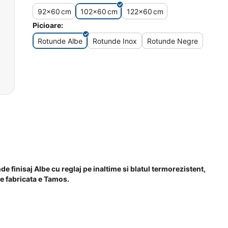
92x60
cm
102x60
cm
122x60
cm
Picioare:
Rotunde Albe
Rotunde Inox
Rotunde Negre
finisaj Albe cu reglaj pe inaltime si blatul termorezistent,
e fabricata e Tamos.