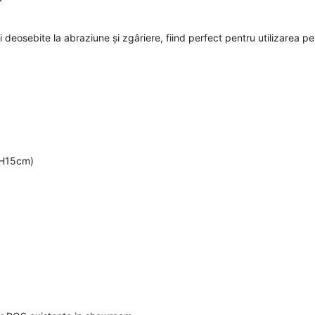
ei deosebite la abraziune şi zgâriere, fiind perfect pentru utilizarea p
e H15cm)