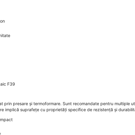
ton
mitate
zaic F39
t prin presare și termoformare. Sunt recomandate pentru multiple util
re implică suprafețe cu proprietăți specifice de rezistență și durabilit
 impact
it