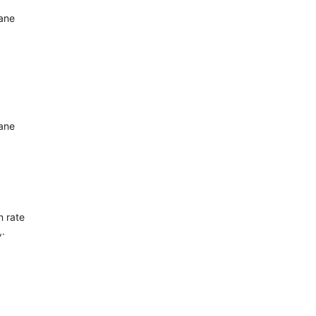
oane
oane
n rate
,.