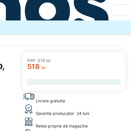
PRP:
‍674‍
lei
0,
‍518‍
lei
adaugă
la
favorite
Livrare gratuita
Garantie producator
24 luni
Retea proprie de magazine