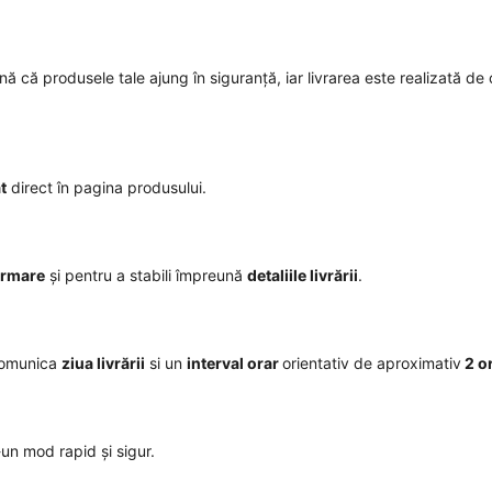
mnă că produsele tale ajung în siguranță, iar livrarea este realizată de 
t
direct în pagina produsului.
irmare
și pentru a stabili împreună
detaliile livrării
.
comunica
ziua livrării
si un
interval orar
orientativ de aproximativ
2 o
r-un mod rapid și sigur.