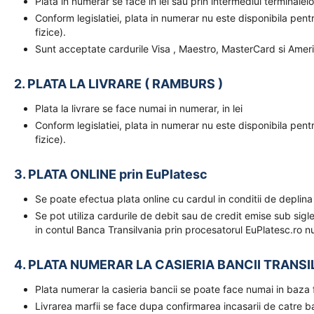
Plata in numerar se face in lei sau prin intermediul terminal
Conform legislatiei, plata in numerar nu este disponibila pent
fizice).
Sunt acceptate cardurile Visa , Maestro, MasterCard si Amer
2. PLATA LA LIVRARE ( RAMBURS )
Plata la livrare se face numai in numerar, in lei
Conform legislatiei, plata in numerar nu este disponibila pent
fizice).
3. PLATA ONLINE prin EuPlatesc
Se poate efectua plata online cu cardul in conditii de deplina
Se pot utiliza cardurile de debit sau de credit emise sub sigl
in contul Banca Transilvania prin procesatorul EuPlatesc.ro nu
4. PLATA NUMERAR LA CASIERIA BANCII TRANSI
Plata numerar la casieria bancii se poate face numai in baz
Livrarea marfii se face dupa confirmarea incasarii de catre 