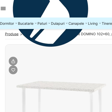
Dormitor
Bucatarie
Paturi
Dulapuri
Canapele
Living
Tinere
Produse
Mese bucatarie
Masa bucatarie DOMINO 102x60, pi
>
>