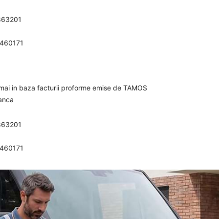
863201
0460171
umai in baza facturii proforme emise de TAMOS
banca
863201
0460171