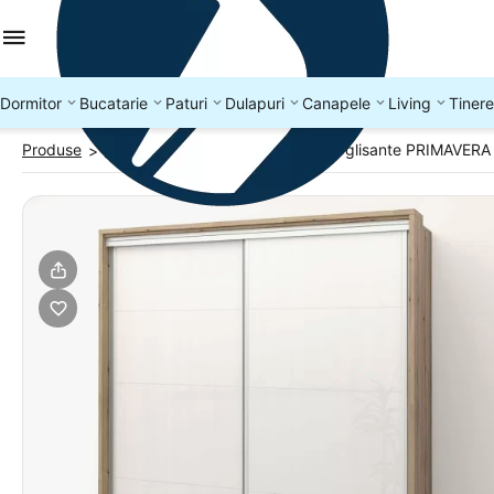
Dormitor
Bucatarie
Paturi
Dulapuri
Canapele
Living
Tinere
Produse
Dulapuri usi glisante
Dulap usi glisante PRIMAVERA
>
>