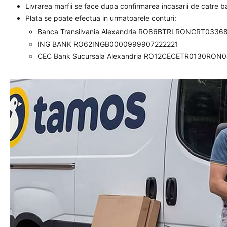
Livrarea marfii se face dupa confirmarea incasarii de catre 
Plata se poate efectua in urmatoarele conturi:
Banca Transilvania Alexandria RO86BTRLRONCRT0336
ING BANK RO62INGB0000999907222221
CEC Bank Sucursala Alexandria RO12CECETR0130RON