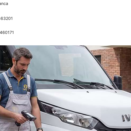
banca
863201
0460171