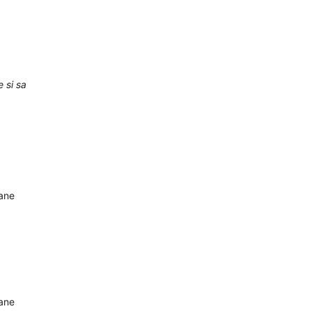
e si sa
oane
oane