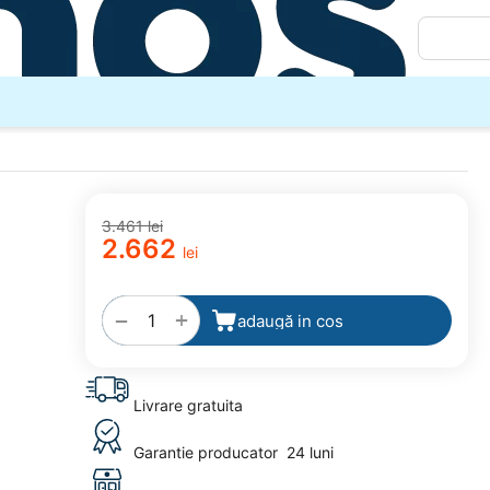
3.461
lei
2.662
lei
adaugă
la
favorite
+
−
adaugă in cos
Livrare gratuita
Garantie producator
24 luni