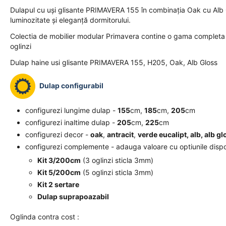
Dulapul cu uși glisante PRIMAVERA 155 în combinația Oak cu Alb G
luminozitate și eleganță dormitorului.
Colectia de mobilier modular Primavera contine o gama completa de
oglinzi
Dulap haine usi glisante PRIMAVERA 155, H205, Oak, Alb Gloss
Dulap configurabil
configurezi lungime dulap -
155
cm,
185
cm,
205
cm
configurezi inaltime dulap -
205
cm,
225
cm
configurezi decor -
oak
,
antracit
,
verde eucalipt, alb, alb gl
configurezi complemente - adauga valoare cu optiunile dispo
Kit 3/200cm
(3 oglinzi sticla 3mm)
Kit 5/200cm
(5 oglinzi sticla 3mm)
Kit 2 sertare
Dulap suprapoazabil
Oglinda contra cost :