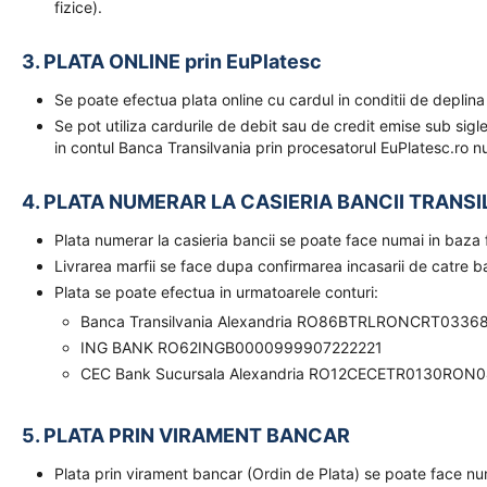
fizice).
3. PLATA ONLINE prin EuPlatesc
Se poate efectua plata online cu cardul in conditii de deplina
Se pot utiliza cardurile de debit sau de credit emise sub sigl
in contul Banca Transilvania prin procesatorul EuPlatesc.ro nu
4. PLATA NUMERAR LA CASIERIA BANCII TRANSI
Plata numerar la casieria bancii se poate face numai in baz
Livrarea marfii se face dupa confirmarea incasarii de catre 
Plata se poate efectua in urmatoarele conturi:
Banca Transilvania Alexandria RO86BTRLRONCRT0336
ING BANK RO62INGB0000999907222221
CEC Bank Sucursala Alexandria RO12CECETR0130RON
5. PLATA PRIN VIRAMENT BANCAR
Plata prin virament bancar (Ordin de Plata) se poate face n