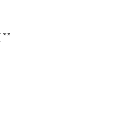
n rate
,.