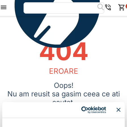
404
EROARE
Oops!
Nu am reusit sa gasim ceea ce ati
cautat.
Pagina pe care ati solicitat-o nu poate fi gasita.