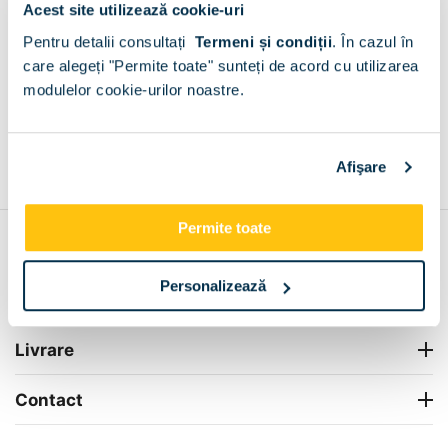
Acest site utilizează cookie-uri
Cod eroare Pagina nu a fost gasita
Pentru detalii consultați
Termeni și condiții
.
În cazul în
care alegeți "Permite toate" sunteți de acord cu utilizarea
Mergeti la pagina de pornie
Mergeti inapoi
modulelor cookie-urilor noastre.
Afişare
Permite toate
Contul meu
Personalizează
Info Center
Livrare
Contact