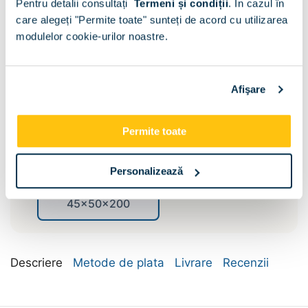
Pentru detalii consultați
Termeni și condiții
.
În cazul în
care alegeți "Permite toate" sunteți de acord cu utilizarea
modulelor cookie-urilor noastre.
Afişare
Compartimentare:
Bara umerase si
Permite toate
Polite
polite
Dimensiune:
Personalizează
45x50x200
Descriere
Metode de plata
Livrare
Recenzii