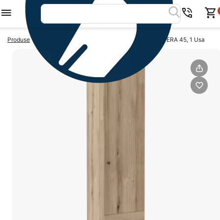
>
>
Produse
Dulapuri dormitor
Dulap cu sertare PRIMAVERA 45, 1 Usa