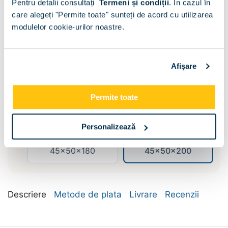
Pentru detalii consultați
Termeni și condiții
.
În cazul în
care alegeți "Permite toate" sunteți de acord cu utilizarea
modulelor cookie-urilor noastre.
Afişare
Compartimentare:
Bara umerase si
Permite toate
Polite
polite
Dimensiune:
Personalizează
45x50x180
45x50x200
Descriere
Metode de plata
Livrare
Recenzii