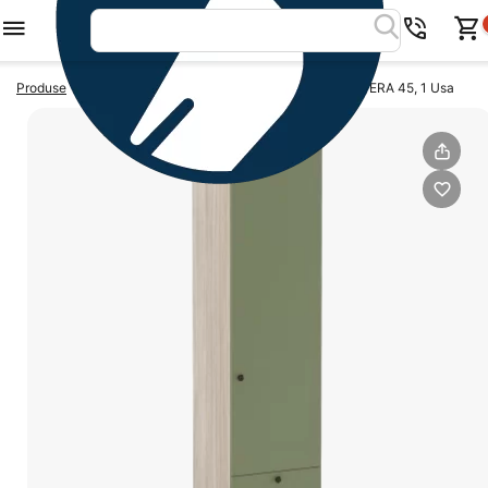
>
>
Produse
Dulapuri dormitor
Dulap cu sertare PRIMAVERA 45, 1 Usa