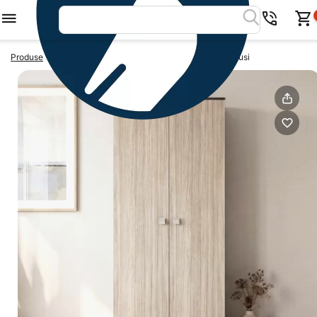
>
>
Produse
Dulapuri dormitor
Dulap haine LINEA 90, 2 usi