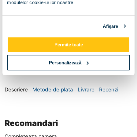
modulelor cookie-urilor noastre.
Afişare
Permite toate
Compartimentare:
Bara umerase si
Polite
Personalizează
polite
Descriere
Metode de plata
Livrare
Recenzii
Recomandari
Completeaza camera