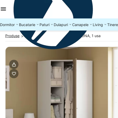
Dormitor
Bucatarie
Paturi
Dulapuri
Canapele
Living
Tinere
Produse
Dulapuri colț
Dulap de colt ARONA, 1 usa
>
>