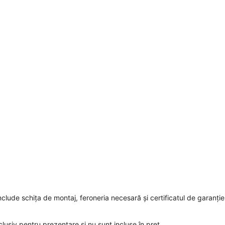
clude schița de montaj, feroneria necesară și certificatul de garanție
clusiv pentru prezentare și nu sunt incluse în preț.