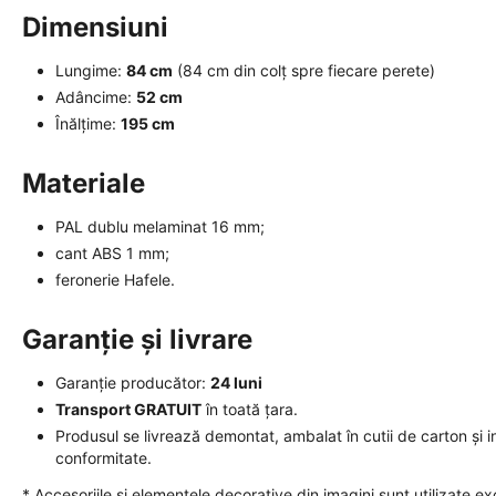
Dimensiuni
Lungime:
84 cm
(84 cm din colț spre fiecare perete)
Adâncime:
52 cm
Înălțime:
195 cm
Materiale
PAL dublu melaminat 16 mm;
cant ABS 1 mm;
feronerie Hafele.
Garanție și livrare
Garanție producător:
24 luni
Transport GRATUIT
în toată țara.
Produsul se livrează demontat, ambalat în cutii de carton și in
conformitate.
* Accesoriile și elementele decorative din imagini sunt utilizate ex