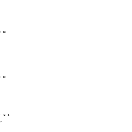
oane
oane
n rate
,.