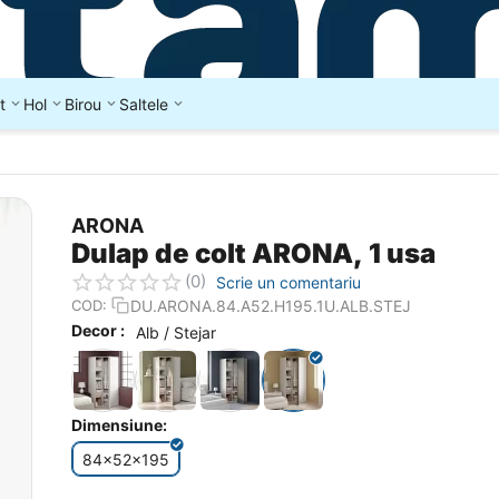
t
Hol
Birou
Saltele
ARONA
Dulap de colt ARONA, 1 usa
(0)
Scrie un comentariu
DU.ARONA.84.A52.H195.1U.ALB.STEJ
COD:
Decor :
Alb / Stejar
Dimensiune:
84x52x195