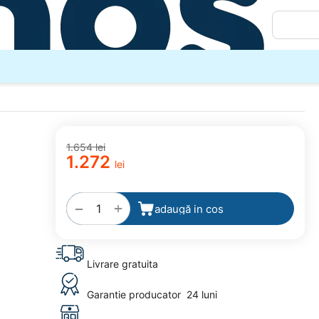
1.654
lei
1.272
lei
adaugă
la
favorite
+
−
adaugă in cos
Livrare gratuita
Garantie producator
24 luni