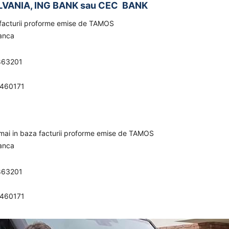
LVANIA, ING BANK sau CEC BANK
a facturii proforme emise de TAMOS
banca
863201
0460171
umai in baza facturii proforme emise de TAMOS
banca
863201
0460171