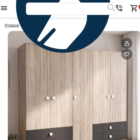
>
>
Produse
Dressing
Dressing LINEA 5 Usi, 4 Sertare