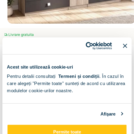
Livrare gratuita
Estimare: 12 aug - 19 aug
LINEA
Dressing LINEA 5 Usi, 4 Sertare
Scrie un comentariu
(0)
Acest site utilizează cookie-uri
CONFIGURATOR
Pentru detalii consultați
Termeni și condiții
.
În cazul în
care alegeți "Permite toate" sunteți de acord cu utilizarea
Decor :
Oak / Antracit
modulelor cookie-urilor noastre.
Afişare
Descriere
Metode de plata
Livrare
Recenzii
Permite toate