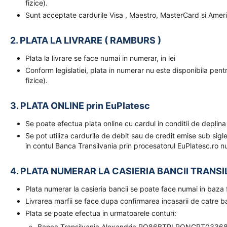
fizice).
Sunt acceptate cardurile Visa , Maestro, MasterCard si Amer
2. PLATA LA LIVRARE ( RAMBURS )
Plata la livrare se face numai in numerar, in lei
Conform legislatiei, plata in numerar nu este disponibila pent
fizice).
3. PLATA ONLINE prin EuPlatesc
Se poate efectua plata online cu cardul in conditii de deplina
Se pot utiliza cardurile de debit sau de credit emise sub sigl
in contul Banca Transilvania prin procesatorul EuPlatesc.ro nu
4. PLATA NUMERAR LA CASIERIA BANCII TRANSI
Plata numerar la casieria bancii se poate face numai in baz
Livrarea marfii se face dupa confirmarea incasarii de catre 
Plata se poate efectua in urmatoarele conturi:
Banca Transilvania Alexandria RO86BTRLRONCRT0336