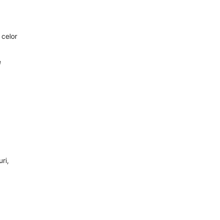
 celor
e
ri,