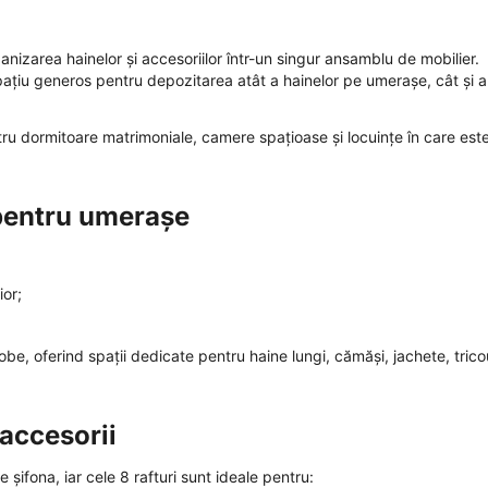
nizarea hainelor și accesoriilor într-un singur ansamblu de mobilier.
ațiu generos pentru depozitarea atât a hainelor pe umerașe, cât și a
u dormitoare matrimoniale, camere spațioase și locuințe în care est
 pentru umerașe
ior;
e, oferind spații dedicate pentru haine lungi, cămăși, jachete, tricou
 accesorii
șifona, iar cele 8 rafturi sunt ideale pentru: