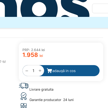
PRP:
2.644
lei
1.958
lei
adaugă
T-M
la
favorite
+
−
adaugă in cos
Livrare gratuita
Garantie producator
24 luni