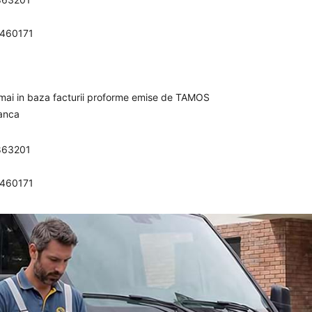
0460171
umai in baza facturii proforme emise de TAMOS
banca
863201
0460171