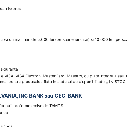
ican Expres
ru valori mai mari de 5.000 lei (persoane juridice) si 10.000 lei (pers
 siguranta
ele VISA, VISA Electron, MasterCard, Maestro, cu plata integrala sau i
mai pentru produsele aflate in statusul de disponibilitate ,, IN STOC,
LVANIA, ING BANK sau CEC BANK
a facturii proforme emise de TAMOS
banca
863201