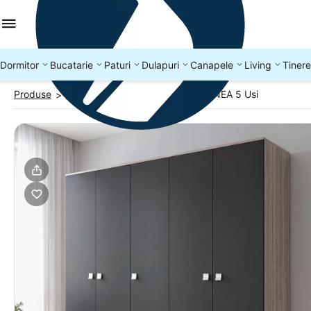
Dormitor
Bucatarie
Paturi
Dulapuri
Canapele
Living
Tinere
Produse
Dressing
Dressing dormitor LINEA 5 Usi
>
>