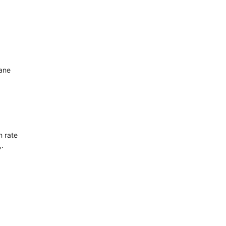
oane
n rate
,.