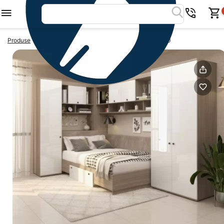
>
>
Produse
Dormitoare colt
Dormitor pe colt AMBRO 10