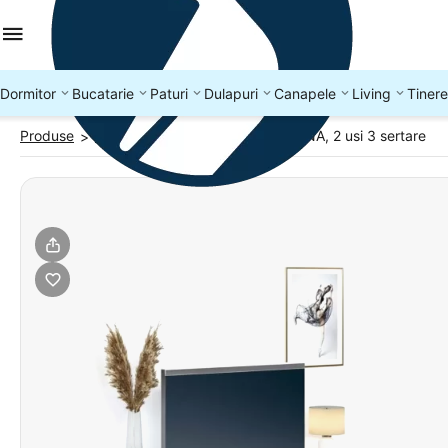
Dormitor
Bucatarie
Paturi
Dulapuri
Canapele
Living
Tinere
Produse
Comode TV
Comoda TV ARONA, 2 usi 3 sertare
>
>