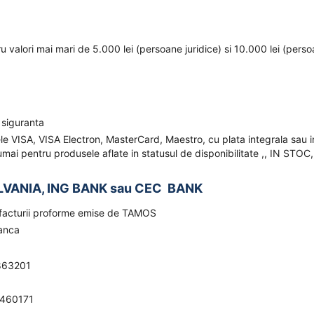
ru valori mai mari de 5.000 lei (persoane juridice) si 10.000 lei (pers
 siguranta
ele VISA, VISA Electron, MasterCard, Maestro, cu plata integrala sau i
mai pentru produsele aflate in statusul de disponibilitate ,, IN STOC,
LVANIA, ING BANK sau CEC BANK
a facturii proforme emise de TAMOS
banca
863201
0460171