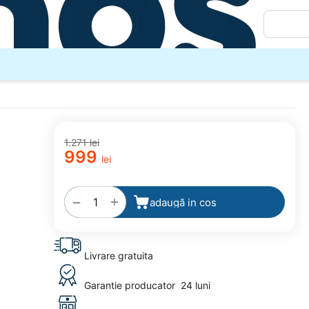
1.271
lei
‍999‍
lei
adaugă
la
favorite
+
−
adaugă in cos
Livrare gratuita
Garantie producator
24 luni