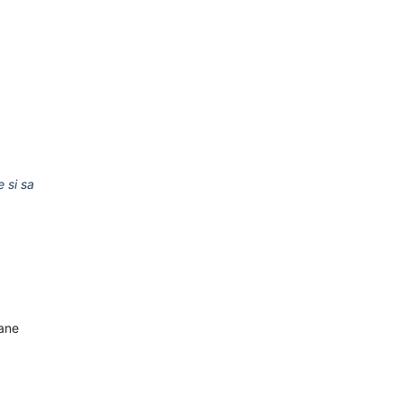
e si sa
oane