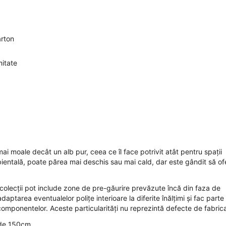
arton
mitate
i moale decât un alb pur, ceea ce îl face potrivit atât pentru spații
bientală, poate părea mai deschis sau mai cald, dar este gândit să of
e colecții pot include zone de pre-găurire prevăzute încă din faza de
ptarea eventualelor polițe interioare la diferite înălțimi și fac parte
 componentelor. Aceste particularități nu reprezintă defecte de fabrica
 de 150cm.