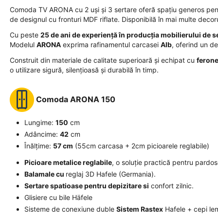
Comoda TV ARONA cu 2 uși și 3 sertare oferă spațiu generos pentr
de designul cu fronturi MDF riflate. Disponibilă în mai multe decorur
Cu peste
25 de ani de experiență în producția mobilierului de s
Modelul
ARONA
exprima rafinamentul carcasei
Alb
, oferind un de
Construit din materiale de calitate superioară și echipat cu
ferone
o utilizare sigură, silențioasă și durabilă în timp.
Comoda
ARONA 150
Lungime:
150
cm
Adâncime:
42
cm
Înălțime:
57
cm
(55cm carcasa + 2cm picioarele reglabile)
Picioare metalice reglabile
, o soluție practică pentru pardos
Balamale cu
reglaj 3D Hafele (Germania).
Sertare spatioase pentru depizitare si
confort zilnic.
Glisiere cu bile Häfele
Sisteme de conexiune duble
Sistem Rastex
Hafele + cepi le