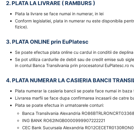
2. PLATA LA LIVRARE ( RAMBURS )
Plata la livrare se face numai in numerar, in lei
Conform legislatiei, plata in numerar nu este disponibila pent
fizice).
3. PLATA ONLINE prin EuPlatesc
Se poate efectua plata online cu cardul in conditii de deplina
Se pot utiliza cardurile de debit sau de credit emise sub sigl
in contul Banca Transilvania prin procesatorul EuPlatesc.ro nu
4. PLATA NUMERAR LA CASIERIA BANCII TRANSI
Plata numerar la casieria bancii se poate face numai in baz
Livrarea marfii se face dupa confirmarea incasarii de catre 
Plata se poate efectua in urmatoarele conturi:
Banca Transilvania Alexandria RO86BTRLRONCRT0336
ING BANK RO62INGB0000999907222221
CEC Bank Sucursala Alexandria RO12CECETR0130RON