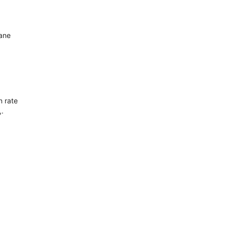
oane
n rate
,.