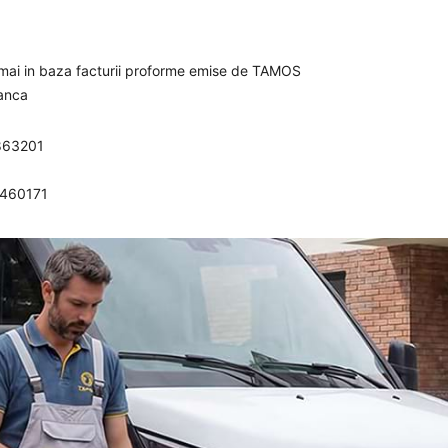
umai in baza facturii proforme emise de TAMOS
banca
863201
0460171