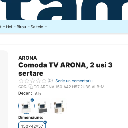
t
Hol
Birou
Saltele
ARONA
Comoda TV ARONA, 2 usi 3
sertare
(0)
Scrie un comentariu
CO.ARONA.150.A42.H57.2U3S.ALB-M
COD:
Decor :
Alb
Dimensiune:
150x42x57