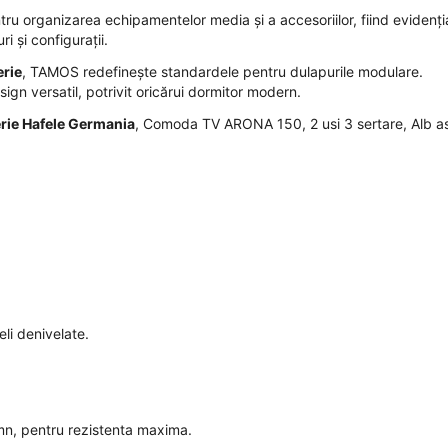
u organizarea echipamentelor media și a accesoriilor, fiind evidenți
i și configurații.
erie
, TAMOS redefinește standardele pentru dulapurile modulare.
sign versatil, potrivit oricărui dormitor modern.
rie Hafele Germania
, Comoda TV ARONA 150, 2 usi 3 sertare, Alb a
eli denivelate.
mn, pentru rezistenta maxima.