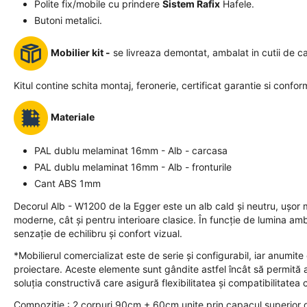
Polite fix/mobile cu prindere
Sistem Rafix
Hafele.
Butoni metalici.
Mobilier kit -
se livreaza demontat, ambalat in cutii de c
Kitul contine schita montaj, feronerie, certificat garantie si confor
Materiale
PAL dublu melaminat 16mm - Alb - carcasa
PAL dublu melaminat 16mm - Alb - fronturile
Cant ABS 1mm
Decorul Alb - W1200 de la Egger este un alb cald și neutru, ușor ma
moderne, cât și pentru interioare clasice. În funcție de lumina am
senzație de echilibru și confort vizual.
*Mobilierul comercializat este de serie și configurabil, iar anumit
proiectare. Aceste elemente sunt gândite astfel încât să permită ada
soluția constructivă care asigură flexibilitatea și compatibilitatea
Compozitie : 2 corpuri 90cm + 60cm unite prin capacul superior