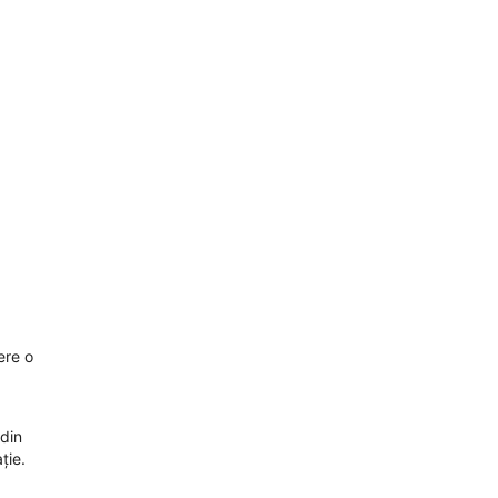
ere o
 din
ție.