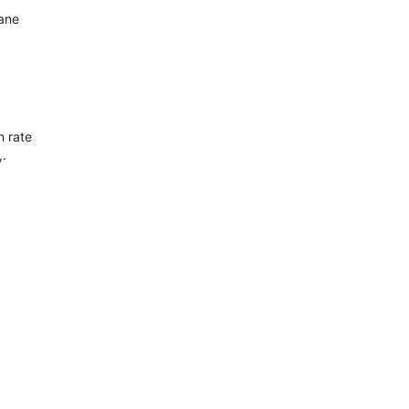
oane
n rate
,.