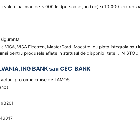
ru valori mai mari de 5.000 lei (persoane juridice) si 10.000 lei (pers
 siguranta
ele VISA, VISA Electron, MasterCard, Maestro, cu plata integrala sau i
mai pentru produsele aflate in statusul de disponibilitate ,, IN STOC,
LVANIA, ING BANK sau CEC BANK
a facturii proforme emise de TAMOS
banca
863201
0460171