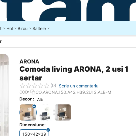
t
Hol
Birou
Saltele
r
ARONA
Comoda living ARONA, 2 usi 1
sertar
(0)
Scrie un comentariu
CO.ARONA.150.A42.H39.2U1S.ALB-M
COD:
Decor :
Alb
Dimensiune:
150x42x39