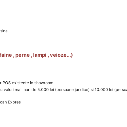
sina.
ine , perne , lampi , veioze...)
elor POS existente in showroom
ru valori mai mari de 5.000 lei (persoane juridice) si 10.000 lei (pers
ican Expres