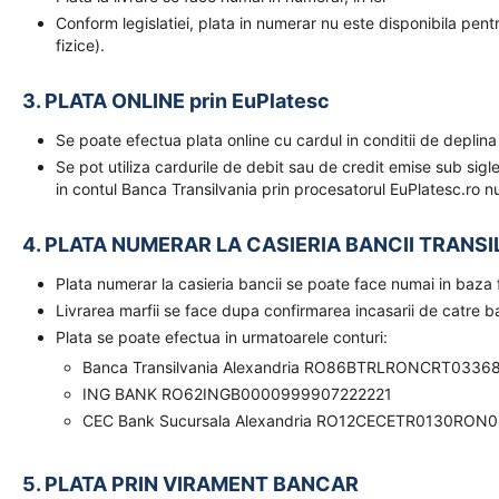
Conform legislatiei, plata in numerar nu este disponibila pent
fizice).
3. PLATA ONLINE prin EuPlatesc
Se poate efectua plata online cu cardul in conditii de deplina
Se pot utiliza cardurile de debit sau de credit emise sub sigl
in contul Banca Transilvania prin procesatorul EuPlatesc.ro nu
4. PLATA NUMERAR LA CASIERIA BANCII TRANSI
Plata numerar la casieria bancii se poate face numai in baz
Livrarea marfii se face dupa confirmarea incasarii de catre 
Plata se poate efectua in urmatoarele conturi:
Banca Transilvania Alexandria RO86BTRLRONCRT0336
ING BANK RO62INGB0000999907222221
CEC Bank Sucursala Alexandria RO12CECETR0130RON
5. PLATA PRIN VIRAMENT BANCAR