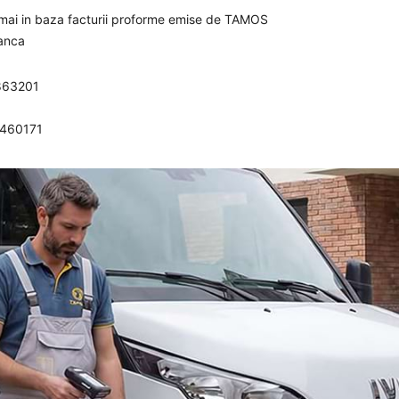
umai in baza facturii proforme emise de TAMOS
banca
863201
0460171