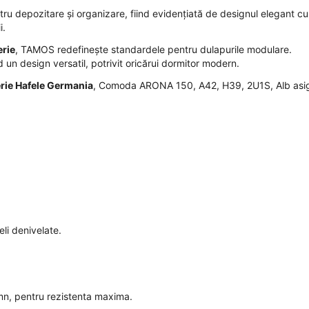
ru depozitare și organizare, fiind evidențiată de designul elegant cu
i.
erie
, TAMOS redefinește standardele pentru dulapurile modulare.
nd un design versatil, potrivit oricărui dormitor modern.
rie Hafele Germania
, Comoda ARONA 150, A42, H39, 2U1S, Alb asi
eli denivelate.
mn, pentru rezistenta maxima.