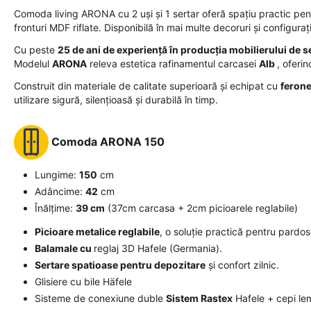
Comoda living ARONA cu 2 uși și 1 sertar oferă spațiu practic pent
fronturi MDF riflate. Disponibilă în mai multe decoruri și configurați
Cu peste
25 de ani de experiență în producția mobilierului de s
Modelul
ARONA
releva estetica rafinamentul carcasei
Alb
, oferi
Construit din materiale de calitate superioară și echipat cu
ferone
utilizare sigură, silențioasă și durabilă în timp.
Comoda
ARONA 150
Lungime:
150
cm
Adâncime:
42
cm
Înălțime:
39
cm
(37cm carcasa + 2cm picioarele reglabile)
Picioare metalice reglabile
, o soluție practică pentru pardos
Balamale cu
reglaj 3D Hafele (Germania).
Sertare spatioase pentru depozitare
și confort zilnic.
Glisiere cu bile Häfele
Sisteme de conexiune duble
Sistem Rastex
Hafele + cepi le