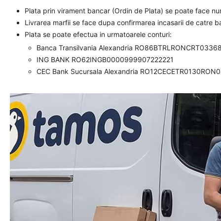
Plata prin virament bancar (Ordin de Plata) se poate face n
Livrarea marfii se face dupa confirmarea incasarii de catre 
Plata se poate efectua in urmatoarele conturi:
Banca Transilvania Alexandria RO86BTRLRONCRT0336
ING BANK RO62INGB0000999907222221
CEC Bank Sucursala Alexandria RO12CECETR0130RON