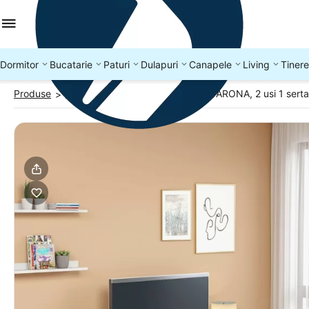
Dormitor
Bucatarie
Paturi
Dulapuri
Canapele
Living
Tinere
Produse
Comode Living
Comoda living ARONA, 2 usi 1 serta
>
>