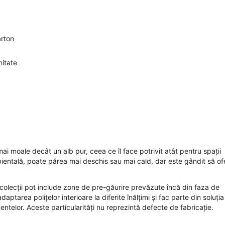
arton
mitate
i moale decât un alb pur, ceea ce îl face potrivit atât pentru spații
bientală, poate părea mai deschis sau mai cald, dar este gândit să of
e colecții pot include zone de pre-găurire prevăzute încă din faza de
tarea polițelor interioare la diferite înălțimi și fac parte din soluția
entelor. Aceste particularități nu reprezintă defecte de fabricație.