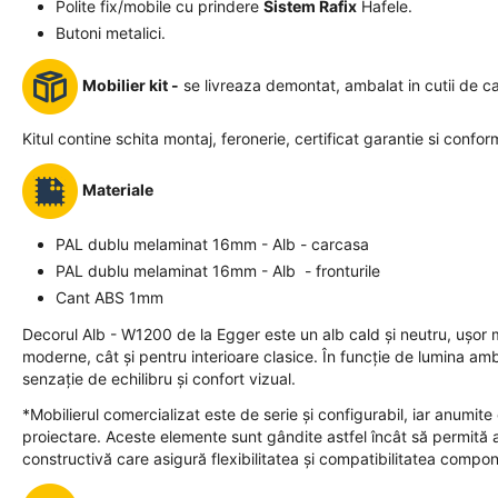
Polite fix/mobile cu prindere
Sistem Rafix
Hafele.
Butoni metalici.
Mobilier kit -
se livreaza demontat, ambalat in cutii de c
Kitul contine schita montaj, feronerie, certificat garantie si confor
Materiale
PAL dublu melaminat 16mm - Alb - carcasa
PAL dublu melaminat 16mm - Alb - fronturile
Cant ABS 1mm
Decorul Alb - W1200 de la Egger este un alb cald și neutru, ușor ma
moderne, cât și pentru interioare clasice. În funcție de lumina am
senzație de echilibru și confort vizual.
*Mobilierul comercializat este de serie și configurabil, iar anumit
proiectare. Aceste elemente sunt gândite astfel încât să permită adap
constructivă care asigură flexibilitatea și compatibilitatea compon