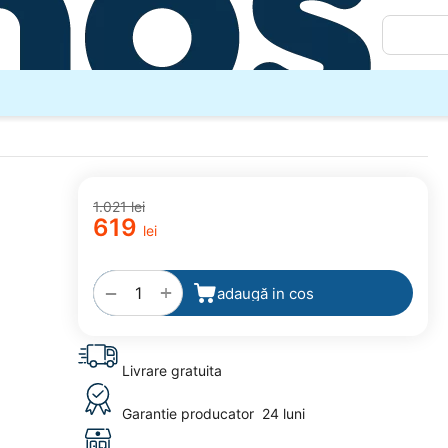
1.021
lei
‍619‍
lei
adaugă
la
favorite
+
−
adaugă in cos
Livrare gratuita
Garantie producator
24 luni