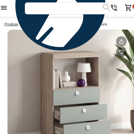
>
>
Produse
Comode inalte
Comoda inalta LINEA, 3 sertare