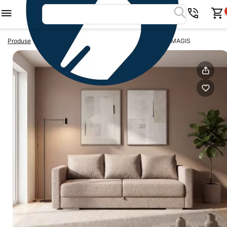
>
>
Produse
Canapele extensibile
Canapea extensibila MAGIS