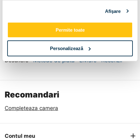
Afişare
Permite toate
Personalizează
Descriere
Metode de plata
Livrare
Recenzii
Recomandari
Completeaza camera
Contul meu