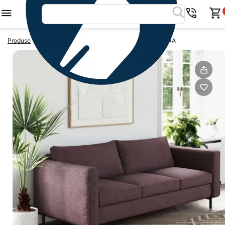
>
>
Produse
Canapele 3 locuri
Canapea 3 locuri MATERA