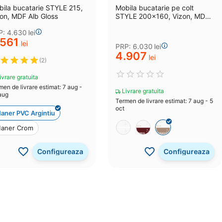
ila bucatarie STYLE 215,
Mobila bucatarie pe colt
on, MDF Alb Gloss
STYLE 200x160, Vizon, MDF
Alb Gloss, MDF Cappuccino
P:
4.630
lei
Gloss
.561
lei
PRP:
6.030
lei
4.907
lei
(2)
vrare gratuita
men de livrare estimat: 7 aug -
Livrare gratuita
aug
Termen de livrare estimat: 7 aug - 5
oct
aner PVC Argintiu
aner Crom
Configureaza
Configureaza