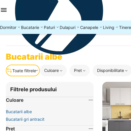
Dormitor
Bucatarie
Paturi
Dulapuri
Canapele
Living
Tinere
Bucatarii albe
Culoare
Pret
Disponibilitate
Toate filtrele
Filtrele produsului
Culoare
Bucatarii albe
Bucatarii gri antracit
Pret