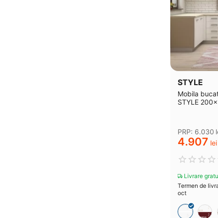
STYLE
Mobila bucat
STYLE 200x
Alb Gloss
PRP:
6.030
l
4.907
lei
Livrare gratu
Termen de livra
oct