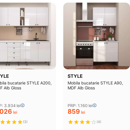
YLE
STYLE
ila bucatarie STYLE A200,
Mobila bucatarie STYLE A90,
F Alb Gloss
MDF Alb Gloss
P:
3.934
lei
PRP:
1.160
lei
.026
‍859‍
lei
lei
(3)
(4)