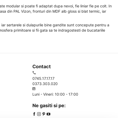
te modular si poate fi adaptat dupa nevoi, fie liniar fie pe colt. In
sa din PAL Vizon, fronturi din MDF alb gloss si blat termic, iar
a, iar sertarele si dulapurile bine gandite sunt concepute pentru a
sfera primitoare si fii gata sa te indragostesti de bucatariile
Contact
0745.17.17.17
0373.303.020
Luni - Vineri: 10:00 - 17:00
Ne gasiti si pe: