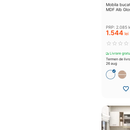
Mobila buca
MDF Alb Glo
PRP:
2.085
l
1.544
lei
Livrare gratu
Termen de livra
26 aug