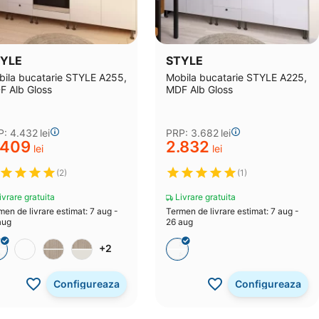
YLE
STYLE
ila bucatarie STYLE A255,
Mobila bucatarie STYLE A225,
F Alb Gloss
MDF Alb Gloss
P:
4.432
lei
PRP:
3.682
lei
.409
2.832
lei
lei
(2)
(1)
vrare gratuita
Livrare gratuita
men de livrare estimat: 7 aug -
Termen de livrare estimat: 7 aug -
aug
26 aug
+2
Configureaza
Configureaza