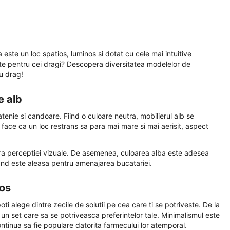
este un loc spatios, luminos si dotat cu cele mai intuitive
rate pentru cei dragi? Descopera diversitatea modelelor de
cu drag!
de alb
enie si candoare. Fiind o culoare neutra, mobilierul alb se
e face ca un loc restrans sa para mai mare si mai aerisit, aspect
ra perceptiei vizuale. De asemenea, culoarea alba este adesea
 cand este aleasa pentru amenajarea bucatariei.
mos
i alege dintre zecile de solutii pe cea care ti se potriveste. De la
 un set care sa se potriveasca preferintelor tale. Minimalismul este
ntinua sa fie populare datorita farmecului lor atemporal.