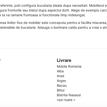
referinte, poti configura bucataria ideala dupa necesitati. Mobilierul es
igura fronturile sau blatul dupa aspectul dorit. Alege de exemplu carca
ia ta va ramane frumoasa si functionala timp indelungat.
erea liniilor fixe de mobilier este conceputa pentru a facilita miscare
ustensilele de bucatarie. Adauga o iluminare calda pentru a crea o atmo
r
Livrare
Mobila Romania
Alba
Arad
Arges
Bacau
Bihor
Bistrita Nasaud
vezi toate »