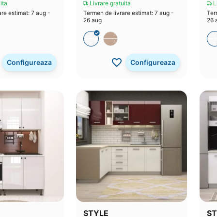
ita
Livrare gratuita
Li
re estimat: 7 aug -
Termen de livrare estimat: 7 aug -
Ter
26 aug
26 
Configureaza
Configureaza
STYLE
ST