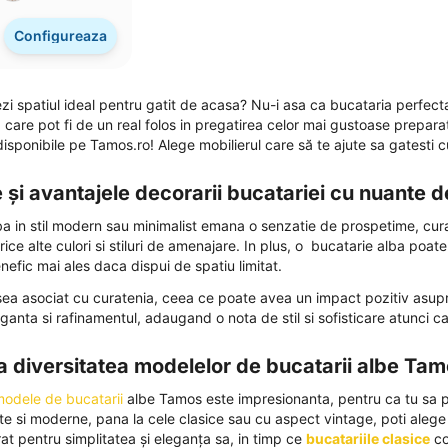
Configureaza
zi spatiul ideal pentru gatit de acasa? Nu-i asa ca bucataria perfecta 
 care pot fi de un real folos in pregatirea celor mai gustoase prepa
disponibile pe Tamos.ro! Alege mobilierul care să te ajute sa gatesti 
e și avantajele decorarii bucatariei cu nuante 
a in stil modern sau minimalist emana o senzatie de prospetime, curat
rice alte culori si stiluri de amenajare. In plus, o bucatarie alba poat
nefic mai ales daca dispui de spatiu limitat.
sea asociat cu curatenia, ceea ce poate avea un impact pozitiv asup
ganta si rafinamentul, adaugand o nota de stil si sofisticare atunci
 diversitatea modelelor de bucatarii albe Ta
odele de bucatarii
albe Tamos este impresionanta, pentru ca tu sa pot
iste si moderne, pana la cele clasice sau cu aspect vintage, poti alege
at pentru simplitatea și eleganța sa, in timp ce
bucatariile clasice
co