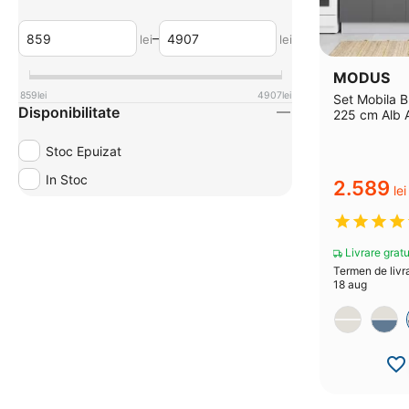
–
lei
lei
MODUS
859
lei
4907
lei
Set Mobila 
Disponibilitate
225 cm Alb A
Stoc Epuizat
In Stoc
2.589
lei
Livrare gratu
Termen de livra
18 aug