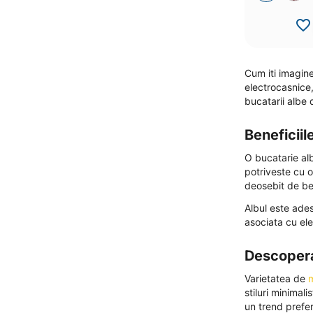
Cum iti imagine
electrocasnice,
bucatarii albe 
Beneficiil
O bucatarie alb
potriveste cu o
deosebit de be
Albul este ade
asociata cu ele
Descopera
Varietatea de
m
stiluri minimal
un trend prefer