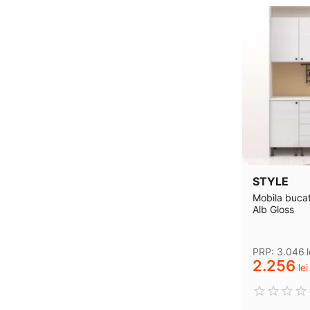
STYLE
Mobila buca
Alb Gloss
PRP:
3.046
l
2.256
lei