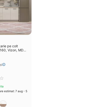
arie pe colt
160, Vizon, MDF
ei
ita
re estimat: 7 aug - 5