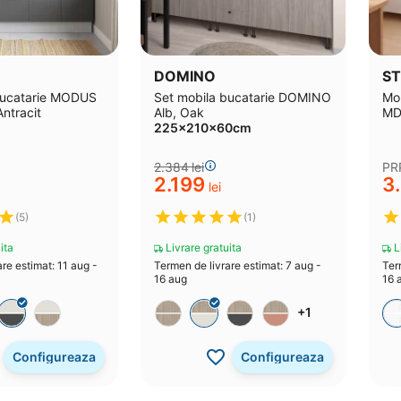
DOMINO
ST
Bucatarie MODUS
Set mobila bucatarie DOMINO
Mob
ntracit
Alb, Oak
MD
225x210x60cm
2.384
lei
PR
2.199
3
lei
(5)
(1)
ita
Livrare gratuita
Li
re estimat: 11 aug -
Termen de livrare estimat: 7 aug -
Ter
16 aug
16 
+1
Configureaza
Configureaza