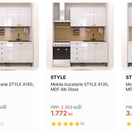
STYLE
ST
tarie STYLE A180,
Mobila bucatarie STYLE A135,
Mob
MDF Alb Gloss
MD
ei
PRP:
2.393
lei
PR
1.772
3
lei
(5)