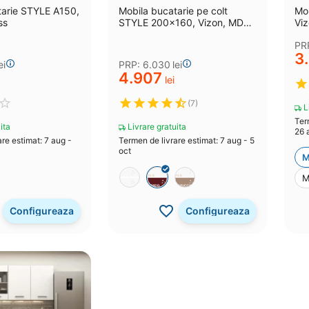
tarie STYLE A150,
Mobila bucatarie pe colt
Mob
ss
STYLE 200x160, Vizon, MDF
Viz
Alb Gloss, MDF Bordo Gloss
PR
3
ei
PRP:
6.030
lei
4.907
lei
(7)
Li
Ter
ita
Livrare gratuita
26 
re estimat: 7 aug -
Termen de livrare estimat: 7 aug - 5
oct
M
M
Configureaza
Configureaza