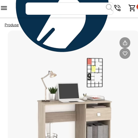
>
>
Produse
Exit
Birou MODUS 1 sertar, Oak