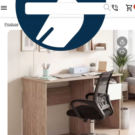
>
>
Produse
Birouri copii
Birou copii LINEA,1 sertar