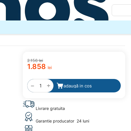
2.156
lei
1.858
lei
adaugă
la
favorite
+
−
adaugă in cos
Livrare gratuita
Garantie producator
24 luni