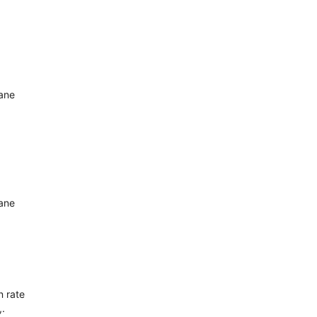
oane
oane
n rate
,.