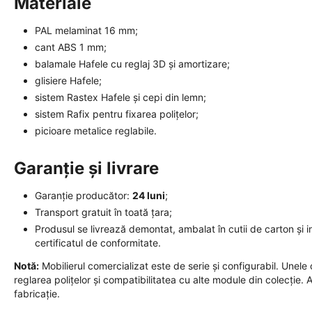
Materiale
PAL melaminat 16 mm;
cant ABS 1 mm;
balamale Hafele cu reglaj 3D și amortizare;
glisiere Hafele;
sistem Rastex Hafele și cepi din lemn;
sistem Rafix pentru fixarea polițelor;
picioare metalice reglabile.
Garanție și livrare
Garanție producător:
24 luni
;
Transport gratuit în toată țara;
Produsul se livrează demontat, ambalat în cutii de carton și i
certificatul de conformitate.
Notă:
Mobilierul comercializat este de serie și configurabil. Unel
reglarea polițelor și compatibilitatea cu alte module din colecție.
fabricație.