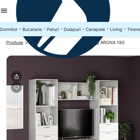
Dormitor
Bucatarie
Paturi
Dulapuri
Canapele
Living
Tinere
Produse
Biblioteci living
Biblioteca living ARONA 180
>
>