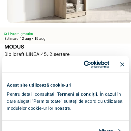
Livrare gratuita
Estimare: 12 aug - 19 aug
MODUS
Biblioraft LINEA 45, 2 sertare
Scrie un comentariu
(0)
CONFIGURATOR
Acest site utilizează cookie-uri
Decor :
Oak / Verde Eucalipt
Pentru detalii consultați
Termeni și condiții
.
În cazul în
care alegeți "Permite toate" sunteți de acord cu utilizarea
modulelor cookie-urilor noastre.
Afişare