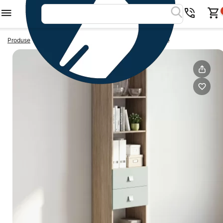
>
>
Produse
Dulapuri birou
Biblioraft LINEA 45, 2 sertare