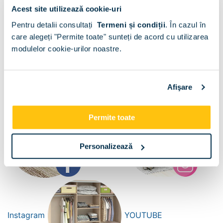
Informatii despre campaniile curente și oferte
Acest site utilizează cookie-uri
Oferte speciale pentru abonatii la newsletter
Pentru detalii consultați
Termeni și condiții
.
În cazul în
care alegeți "Permite toate" sunteți de acord cu utilizarea
Cataloage inspirationale
modulelor cookie-urilor noastre.
Concursuri, ghiduri și articole cu sfaturi utile
despre amenajarea casei.
Fii mereu la curent cu noutatile TAMOS!
Afişare
Urmareste-ne pe:
Permite toate
Facebook
Personalizează
Instagram
YOUTUBE