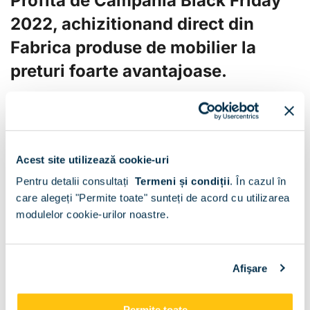
Profita de Campania Black Friday
2022, achizitionand direct din
Fabrica produse de mobilier la
preturi foarte avantajoase.
Campania ,,TAMOS - Black Friday
2022,, contine produse noi din
gama dormitoare, bucatarii,
Acest site utilizează cookie-uri
dulapuri, livinguri, canapele si
Pentru detalii consultați
Termeni și condiții
.
În cazul în
birouri.
care alegeți "Permite toate" sunteți de acord cu utilizarea
modulelor cookie-urilor noastre.
Vezi mai multe
reduceri
Afişare
Permite toate