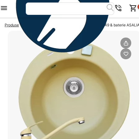
>
>
Produse
BUCATARIE
Set chiuveta granit ALYA 1B Ø49 & baterie ASALIA