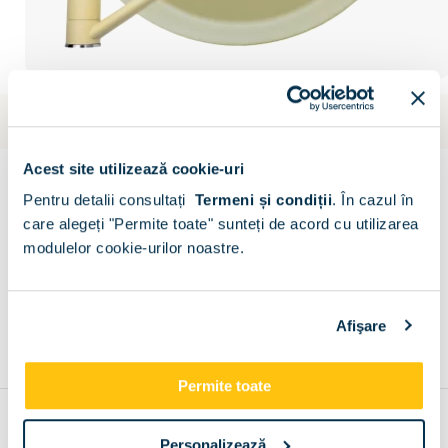
Livrare gratuita
Estimare: 11 aug - 9 oct
Set chiuveta granit ALYA 1B Ø49 & baterie ASALIA -
Acest site utilizează cookie-uri
Wanilia
Pentru detalii consultați
Termeni și condiții
.
În cazul în
Scrie un comentariu
(0)
care alegeți "Permite toate" sunteți de acord cu utilizarea
modulelor cookie-urilor noastre.
CONFIGURATOR
Descriere
Metode de plata
Livrare
Recenzii
Afişare
Permite toate
Recomandari
Personalizează