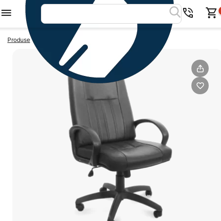
>
>
Produse
Scaune directoriale
Scaun directorial Raf