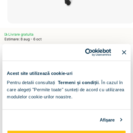
Livrare gratuita
Estimare: 8 aug - 6 oct
Scaun directorial Raf
Scrie un comentariu
(0)
CONFIGURATOR
Acest site utilizează cookie-uri
Decor disponibil :
Pentru detalii consultați
Termeni și condiții
.
În cazul în
care alegeți "Permite toate" sunteți de acord cu utilizarea
modulelor cookie-urilor noastre.
Caracteristici scaun :
Afişare