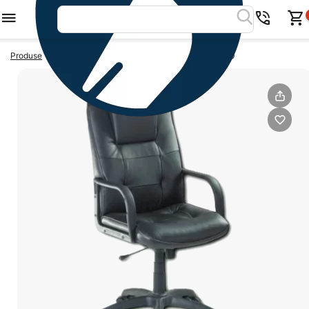
>
>
Produse
Scaune directoriale
Scaun directorial 5400