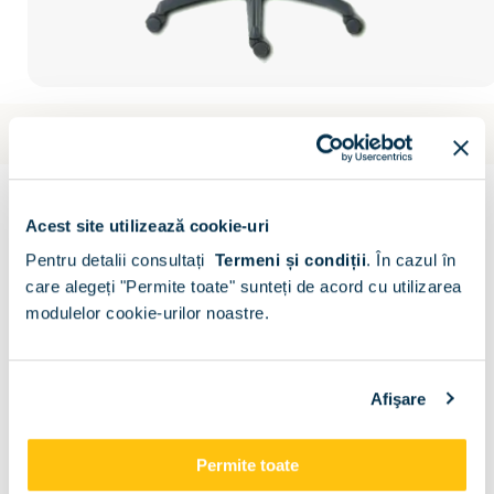
Livrare gratuita
Estimare: 9 aug - 7 oct
Scaun directorial 5400
Scrie un comentariu
(0)
Acest site utilizează cookie-uri
CONFIGURATOR
Pentru detalii consultați
Termeni și condiții
.
În cazul în
care alegeți "Permite toate" sunteți de acord cu utilizarea
Decor disponibil :
modulelor cookie-urilor noastre.
Afişare
Descriere
Metode de plata
Livrare
Recenzii
Permite toate