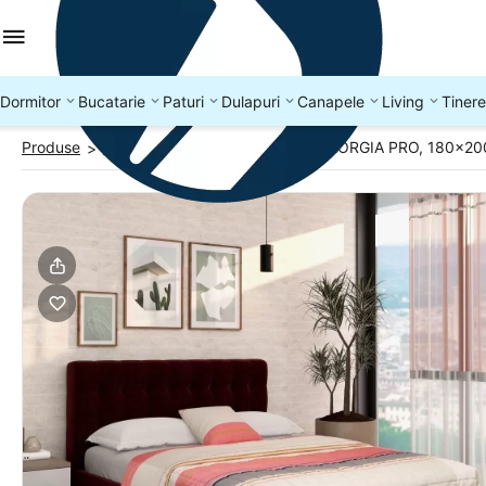
Dormitor
Bucatarie
Paturi
Dulapuri
Canapele
Living
Tinere
Produse
Paturi 180x200
Pat tapitat GEORGIA PRO, 180x200
>
>