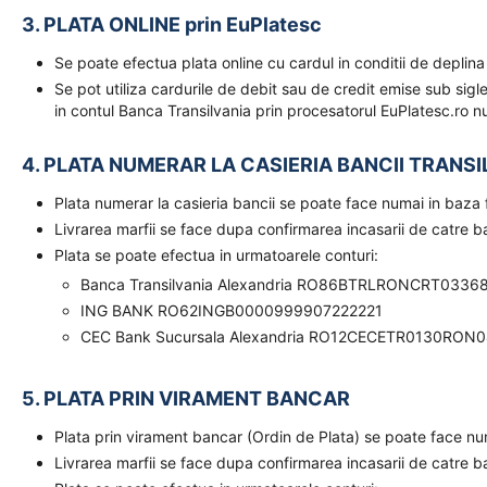
3. PLATA ONLINE prin EuPlatesc
Se poate efectua plata online cu cardul in conditii de deplina
Se pot utiliza cardurile de debit sau de credit emise sub sigl
in contul Banca Transilvania prin procesatorul EuPlatesc.ro nu
4. PLATA NUMERAR LA CASIERIA BANCII TRANSI
Plata numerar la casieria bancii se poate face numai in baz
Livrarea marfii se face dupa confirmarea incasarii de catre 
Plata se poate efectua in urmatoarele conturi:
Banca Transilvania Alexandria RO86BTRLRONCRT0336
ING BANK RO62INGB0000999907222221
CEC Bank Sucursala Alexandria RO12CECETR0130RON
5. PLATA PRIN VIRAMENT BANCAR
Plata prin virament bancar (Ordin de Plata) se poate face n
Livrarea marfii se face dupa confirmarea incasarii de catre 