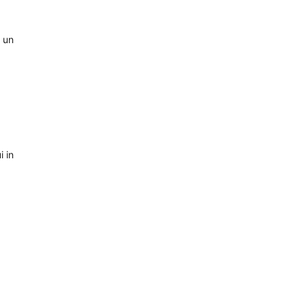
e un
i in