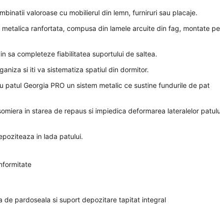
inatii valoroase cu mobilierul din lemn, furniruri sau placaje.
 metalica ranfortata, compusa din lamele arcuite din fag, montate p
n sa completeze fiabilitatea suportului de saltea.
niza si iti va sistematiza spatiul din dormitor.
u patul Georgia PRO un sistem metalic ce sustine fundurile de pat
 somiera in starea de repaus si impiedica deformarea lateralelor patulu
depoziteaza in lada patului.
onformitate
 de pardoseala si suport depozitare tapitat integral