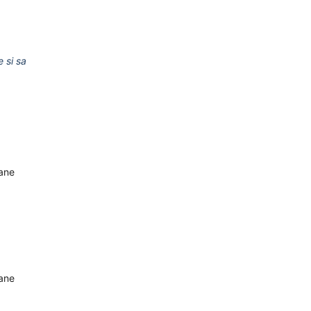
e si sa
oane
oane