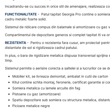
Incadrandu-se cu succes in orice stil de amenajare, realizeaza comb
FUNCTIONALITATE
- Patul tapitat Georgia Pro contine o somiera
cadru metalic foarte solid.
Sistemul de ridicare compus din balamale si amortizoare cu gaz vi
Compartimentul de depozitare generos si complet tapitat iti va orga
REZISTENTA
- Pentru o rezistenta fara cusur, am proiectat pentr
distantate de sol si rigidizeaza cadrul patului.
In plus, o bara de rigidizare metalica dispusa transversal sprijina
timp.
Sistemul permite o aerisire corecta a saltelei si a lucrurilor ce se 
Mobilier kit, se livreaza demontat, ambalat in cutii de carton
Kitul contine schita montaj, feronerie, certificat garantie si c
Somiera metalica cu lamele arcuite din fag
Pistoane cu gaz (amortizoare)
Spatiu depozitare sub somiera cu structura metalica, distanta
Picioare metalice negre