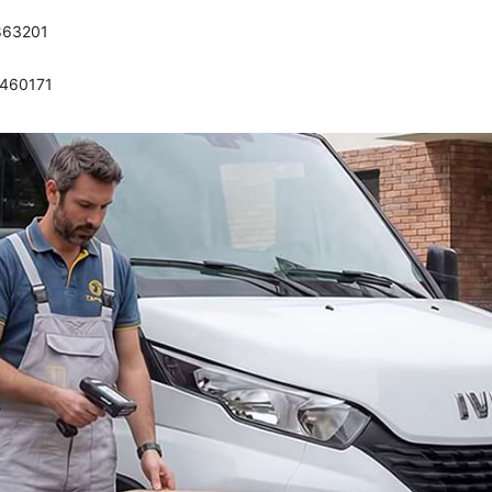
863201
0460171