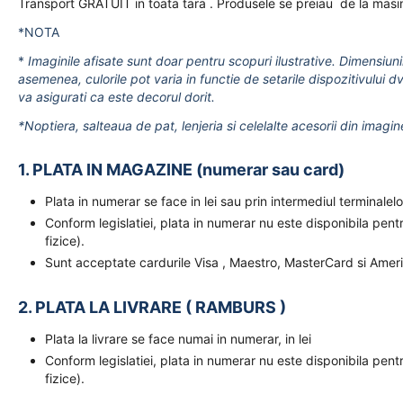
Transport GRATUIT in toata tara . Produsele se preiau de la masi
*NOTA
*
Imaginile afisate sunt doar pentru scopuri ilustrative. Dimensiuni
asemenea, culorile pot varia in functie de setarile dispozitivului dv
va asigurati ca este decorul dorit.
*Noptiera, salteaua de pat, lenjeria si celelalte acesorii din imagin
1. PLATA IN MAGAZINE (numerar sau card)
Plata in numerar se face in lei sau prin intermediul terminal
Conform legislatiei, plata in numerar nu este disponibila pent
fizice).
Sunt acceptate cardurile Visa , Maestro, MasterCard si Amer
2. PLATA LA LIVRARE ( RAMBURS )
Plata la livrare se face numai in numerar, in lei
Conform legislatiei, plata in numerar nu este disponibila pent
fizice).