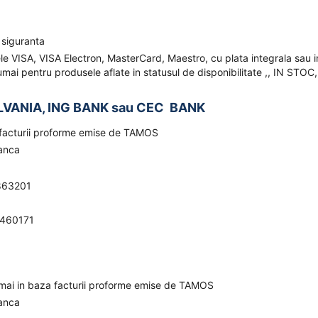
 siguranta
ele VISA, VISA Electron, MasterCard, Maestro, cu plata integrala sau i
mai pentru produsele aflate in statusul de disponibilitate ,, IN STOC,
LVANIA, ING BANK sau CEC BANK
a facturii proforme emise de TAMOS
banca
863201
0460171
umai in baza facturii proforme emise de TAMOS
banca