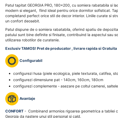
Patul tapitat GEORGIA PRO, 180x200, cu somiera rabatabila si lad
modern si elegant, fiind ideal pentru orice dormitor sofisticat. Ta
completand perfect orice stil de decor interior. Liniile curate si s
un confort deosebit.
Patul dispune de o somiera rabatabila, oferind spatiu de depozitar
patului sunt bine definite si finisate, contribuind la aspectul sau 
utilizarea robotilor de curatenie.
Exclusiv TAMOS! Pret de producator , livrare rapida si Gratuita 
Configurabil
configurezi husa (piele ecologica, piele texturata, catifea, st
configurezi dimensiune pat - 140cm, 160cm, 180cm
configurezi complemente - asezare pe coltul camerei, saltele
Avantaje
CONFORT
- Combinand armonios rigoarea geometrica a tabliei cu 
Georgia da nastere unui stil personal si cald.