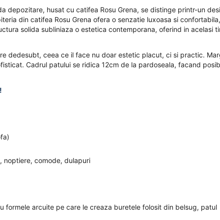
a depozitare, husat cu catifea Rosu Grena, se distinge printr-un des
piteria din catifea Rosu Grena ofera o senzatie luxoasa si confortabila
tructura solida subliniaza o estetica contemporana, oferind in acelasi 
e dedesubt, ceea ce il face nu doar estetic placut, ci si practic. Mar
sofisticat. Cadrul patului se ridica 12cm de la pardoseala, facand posib
!
ofa)
, noptiere, comode, dulapuri
formele arcuite pe care le creaza buretele folosit din belsug, patul