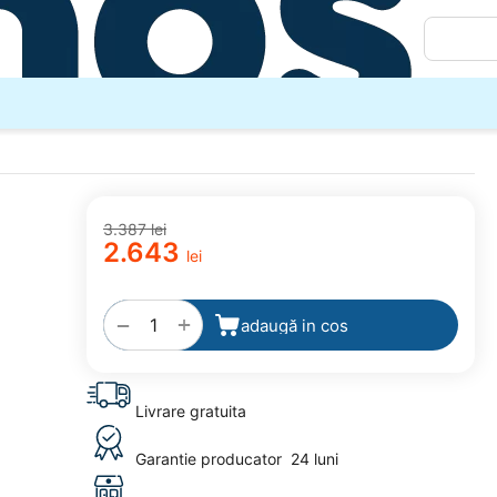
3.387
lei
2.643
lei
u
adaugă
la
favorite
+
−
adaugă in cos
Livrare gratuita
Garantie producator
24 luni