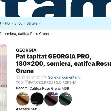
t
Hol
Birou
Saltele
, somiera, catifea Rosu Grena
GEORGIA
Pat tapitat GEORGIA PRO,
180x200, somiera, catifea Ros
Grena
(0)
Scrie un comentariu
PAT.GEO.PRO.180.C.RGRENA
COD:
Decor:
Catifea Rosu Grena M69
Asezare pat: