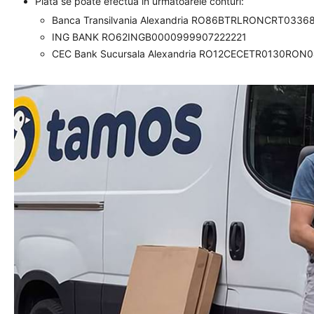
Plata se poate efectua in urmatoarele conturi:
Banca Transilvania Alexandria RO86BTRLRONCRT0336
ING BANK RO62INGB0000999907222221
CEC Bank Sucursala Alexandria RO12CECETR0130RON