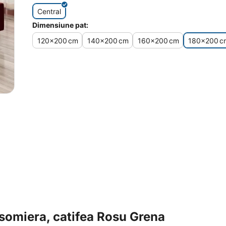
Central
Dimensiune pat:
120x200
cm
140x200
cm
160x200
cm
180x200
c
somiera, catifea Rosu Grena