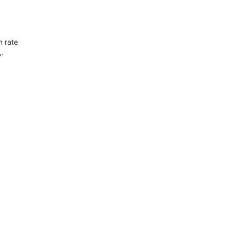
n rate
,.