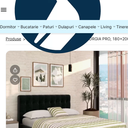
Dormitor
Bucatarie
Paturi
Dulapuri
Canapele
Living
Tinere
Produse
Paturi 180x200
Pat tapitat GEORGIA PRO, 180x200
>
>