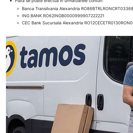
Plata se poate efectua in urmatoarele conturi:
Banca Transilvania Alexandria RO86BTRLRONCRT0336
ING BANK RO62INGB0000999907222221
CEC Bank Sucursala Alexandria RO12CECETR0130RON