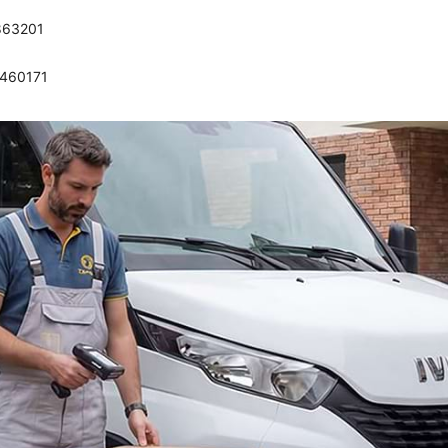
863201
0460171