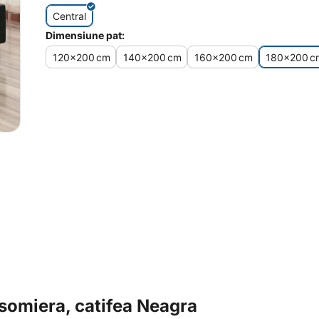
Central
Dimensiune pat:
120x200
cm
140x200
cm
160x200
cm
180x200
c
somiera, catifea Neagra