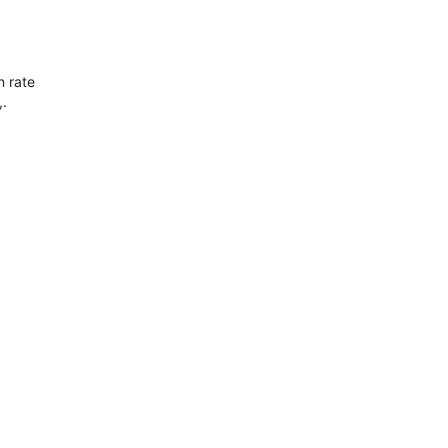
n rate
,.