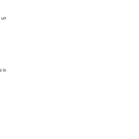
e un
i in