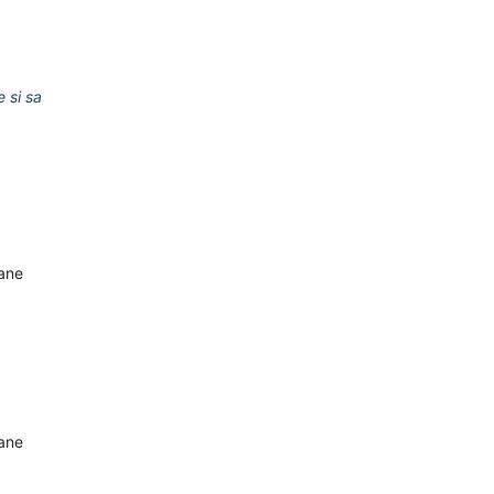
e si sa
oane
oane