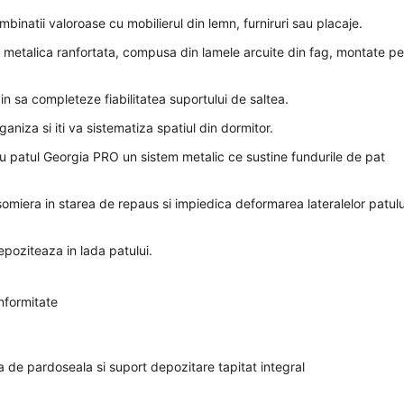
inatii valoroase cu mobilierul din lemn, furniruri sau placaje.
 metalica ranfortata, compusa din lamele arcuite din fag, montate p
n sa completeze fiabilitatea suportului de saltea.
niza si iti va sistematiza spatiul din dormitor.
u patul Georgia PRO un sistem metalic ce sustine fundurile de pat
 somiera in starea de repaus si impiedica deformarea lateralelor patulu
depoziteaza in lada patului.
onformitate
 de pardoseala si suport depozitare tapitat integral