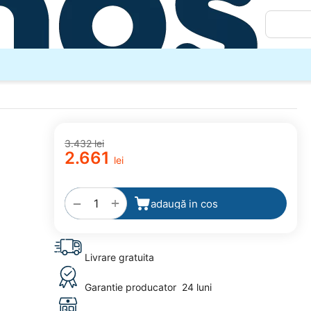
3.432
lei
2.661
lei
adaugă
la
favorite
+
−
adaugă in cos
Livrare gratuita
Garantie producator
24 luni