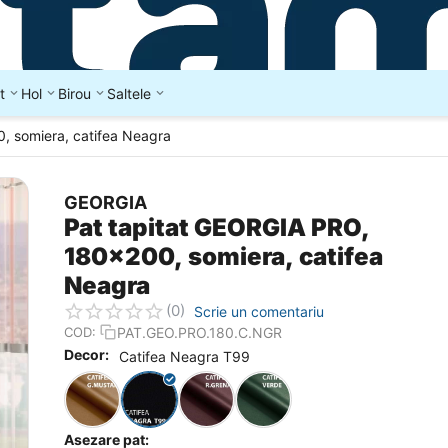
t
Hol
Birou
Saltele
, somiera, catifea Neagra
GEORGIA
Pat tapitat GEORGIA PRO,
180x200, somiera, catifea
Neagra
(0)
Scrie un comentariu
PAT.GEO.PRO.180.C.NGR
COD:
Decor:
Catifea Neagra T99
Asezare pat: