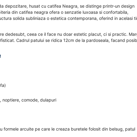
a depozitare, husat cu catifea Neagra, se distinge printr-un design
iteria din catifea neagra ofera o senzatie luxoasa si confortabila,
tructura solida subliniaza o estetica contemporana, oferind in acelasi 
e dedesubt, ceea ce il face nu doar estetic placut, ci si practic. Mar
sofisticat. Cadrul patului se ridica 12cm de la pardoseala, facand posib
!
ofa)
, noptiere, comode, dulapuri
formele arcuite pe care le creaza buretele folosit din belsug, patul