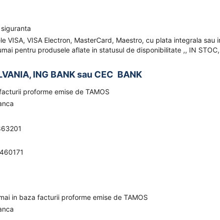
 siguranta
ele VISA, VISA Electron, MasterCard, Maestro, cu plata integrala sau i
mai pentru produsele aflate in statusul de disponibilitate ,, IN STOC,
LVANIA, ING BANK sau CEC BANK
a facturii proforme emise de TAMOS
banca
863201
0460171
umai in baza facturii proforme emise de TAMOS
banca