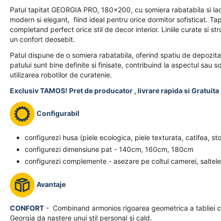
Patul tapitat GEORGIA PRO, 180x200, cu somiera rabatabila si lad
modern si elegant, fiind ideal pentru orice dormitor sofisticat. Tap
completand perfect orice stil de decor interior. Liniile curate si s
un confort deosebit.
Patul dispune de o somiera rabatabila, oferind spatiu de depozitar
patului sunt bine definite si finisate, contribuind la aspectul sau 
utilizarea robotilor de curatenie.
Exclusiv TAMOS! Pret de producator , livrare rapida si Gratuita 
Configurabil
configurezi husa (piele ecologica, piele texturata, catifea, st
configurezi dimensiune pat - 140cm, 160cm, 180cm
configurezi complemente - asezare pe coltul camerei, saltele
Avantaje
CONFORT
- Combinand armonios rigoarea geometrica a tabliei cu 
Georgia da nastere unui stil personal si cald.