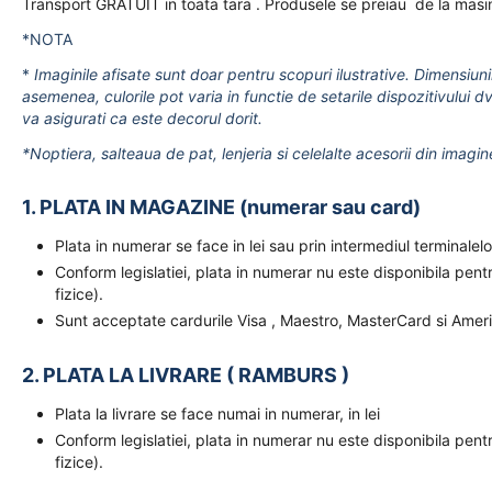
Transport GRATUIT in toata tara . Produsele se preiau de la masi
*NOTA
*
Imaginile afisate sunt doar pentru scopuri ilustrative. Dimensiuni
asemenea, culorile pot varia in functie de setarile dispozitivului dv
va asigurati ca este decorul dorit.
*Noptiera, salteaua de pat, lenjeria si celelalte acesorii din imagin
1. PLATA IN MAGAZINE (numerar sau card)
Plata in numerar se face in lei sau prin intermediul terminal
Conform legislatiei, plata in numerar nu este disponibila pent
fizice).
Sunt acceptate cardurile Visa , Maestro, MasterCard si Amer
2. PLATA LA LIVRARE ( RAMBURS )
Plata la livrare se face numai in numerar, in lei
Conform legislatiei, plata in numerar nu este disponibila pent
fizice).