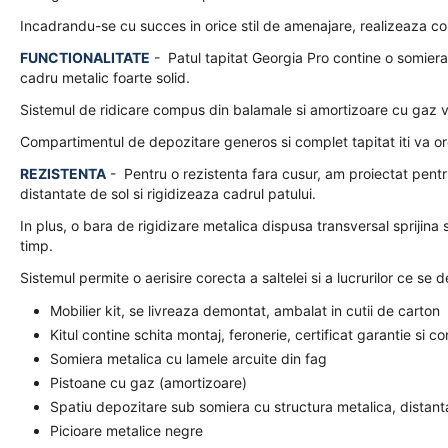
Incadrandu-se cu succes in orice stil de amenajare, realizeaza comb
FUNCTIONALITATE
- Patul tapitat Georgia Pro contine o somiera
cadru metalic foarte solid.
Sistemul de ridicare compus din balamale si amortizoare cu gaz vi
Compartimentul de depozitare generos si complet tapitat iti va orga
REZISTENTA
- Pentru o rezistenta fara cusur, am proiectat pentr
distantate de sol si rigidizeaza cadrul patului.
In plus, o bara de rigidizare metalica dispusa transversal sprijina
timp.
Sistemul permite o aerisire corecta a saltelei si a lucrurilor ce se 
Mobilier kit, se livreaza demontat, ambalat in cutii de carton
Kitul contine schita montaj, feronerie, certificat garantie si c
Somiera metalica cu lamele arcuite din fag
Pistoane cu gaz (amortizoare)
Spatiu depozitare sub somiera cu structura metalica, distanta
Picioare metalice negre