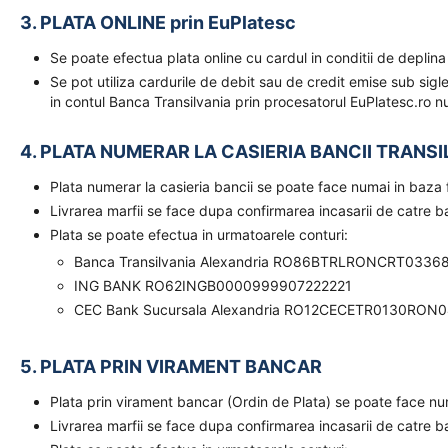
3. PLATA ONLINE prin EuPlatesc
Se poate efectua plata online cu cardul in conditii de deplina
Se pot utiliza cardurile de debit sau de credit emise sub sigl
in contul Banca Transilvania prin procesatorul EuPlatesc.ro nu
4. PLATA NUMERAR LA CASIERIA BANCII TRANSI
Plata numerar la casieria bancii se poate face numai in baz
Livrarea marfii se face dupa confirmarea incasarii de catre 
Plata se poate efectua in urmatoarele conturi:
Banca Transilvania Alexandria RO86BTRLRONCRT0336
ING BANK RO62INGB0000999907222221
CEC Bank Sucursala Alexandria RO12CECETR0130RON
5. PLATA PRIN VIRAMENT BANCAR
Plata prin virament bancar (Ordin de Plata) se poate face n
Livrarea marfii se face dupa confirmarea incasarii de catre 