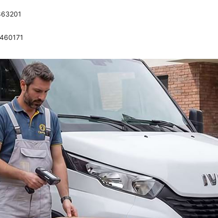
863201
0460171