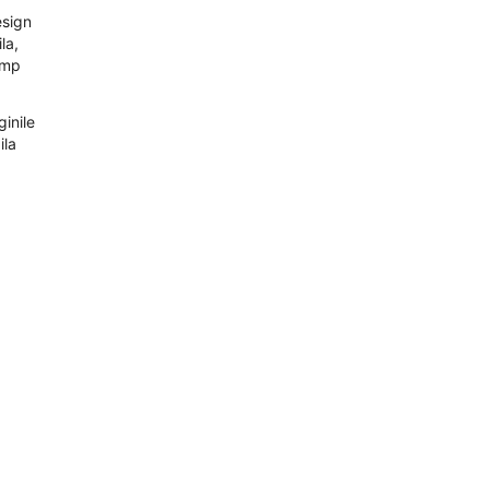
esign
la,
timp
ginile
ila