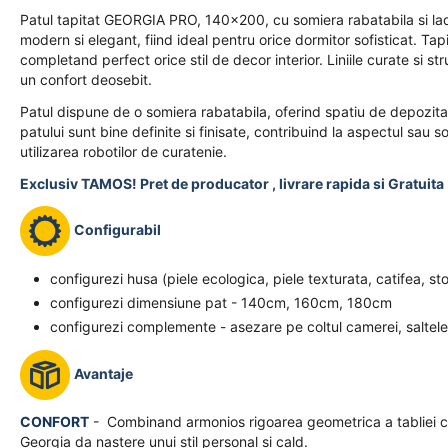
Patul tapitat GEORGIA PRO, 140x200, cu somiera rabatabila si lad
modern si elegant, fiind ideal pentru orice dormitor sofisticat. Tap
completand perfect orice stil de decor interior. Liniile curate si s
un confort deosebit.
Patul dispune de o somiera rabatabila, oferind spatiu de depozitar
patului sunt bine definite si finisate, contribuind la aspectul sau 
utilizarea robotilor de curatenie.
Exclusiv TAMOS! Pret de producator , livrare rapida si Gratuita 
Configurabil
configurezi husa (piele ecologica, piele texturata, catifea, st
configurezi dimensiune pat - 140cm, 160cm, 180cm
configurezi complemente - asezare pe coltul camerei, saltele
Avantaje
CONFORT
- Combinand armonios rigoarea geometrica a tabliei cu 
Georgia da nastere unui stil personal si cald.