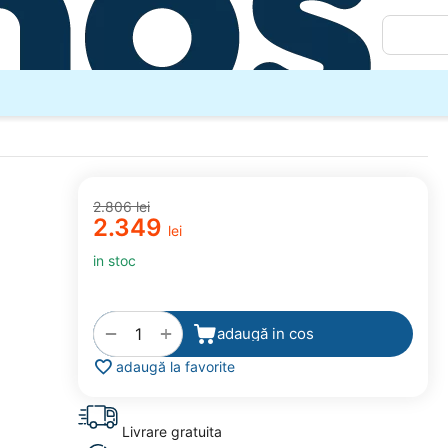
2.806
lei
2.349
lei
in stoc
+
−
adaugă in cos
adaugă la favorite
Livrare gratuita