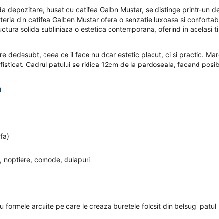
a depozitare, husat cu catifea Galbn Mustar, se distinge printr-un d
iteria din catifea Galben Mustar ofera o senzatie luxoasa si confortabi
tructura solida subliniaza o estetica contemporana, oferind in acelasi 
e dedesubt, ceea ce il face nu doar estetic placut, ci si practic. Mar
sofisticat. Cadrul patului se ridica 12cm de la pardoseala, facand posib
!
ofa)
, noptiere, comode, dulapuri
formele arcuite pe care le creaza buretele folosit din belsug, patul