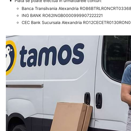
Plata se poate efectua in urmatoarele conturi:
Banca Transilvania Alexandria RO86BTRLRONCRT0336
ING BANK RO62INGB0000999907222221
CEC Bank Sucursala Alexandria RO12CECETR0130RON