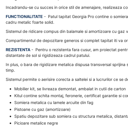
Incadrandu-se cu succes in orice stil de amenajare, realizeaza comb
FUNCTIONALITATE
- Patul tapitat Georgia Pro contine o somiera
cadru metalic foarte solid.
Sistemul de ridicare compus din balamale si amortizoare cu gaz vi
Compartimentul de depozitare generos si complet tapitat iti va orga
REZISTENTA
- Pentru o rezistenta fara cusur, am proiectat pentr
distantate de sol si rigidizeaza cadrul patului.
In plus, o bara de rigidizare metalica dispusa transversal sprijina
timp.
Sistemul permite o aerisire corecta a saltelei si a lucrurilor ce se 
Mobilier kit, se livreaza demontat, ambalat in cutii de carton
Kitul contine schita montaj, feronerie, certificat garantie si c
Somiera metalica cu lamele arcuite din fag
Pistoane cu gaz (amortizoare)
Spatiu depozitare sub somiera cu structura metalica, distanta
Picioare metalice negre