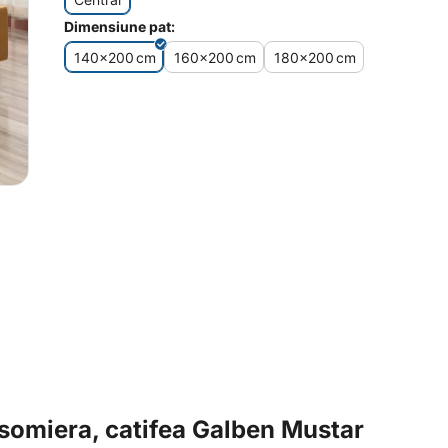
Dimensiune pat:
140x200
cm
160x200
cm
180x200
cm
somiera, catifea Galben Mustar