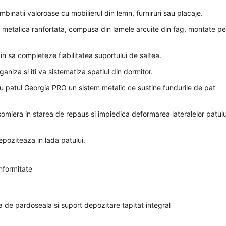
inatii valoroase cu mobilierul din lemn, furniruri sau placaje.
 metalica ranfortata, compusa din lamele arcuite din fag, montate p
n sa completeze fiabilitatea suportului de saltea.
niza si iti va sistematiza spatiul din dormitor.
u patul Georgia PRO un sistem metalic ce sustine fundurile de pat
 somiera in starea de repaus si impiedica deformarea lateralelor patulu
depoziteaza in lada patului.
onformitate
 de pardoseala si suport depozitare tapitat integral