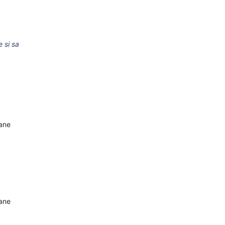
e si sa
oane
oane