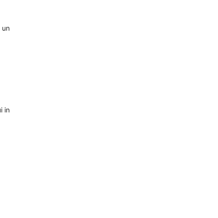
e un
i in