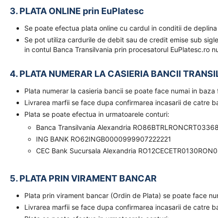
3. PLATA ONLINE prin EuPlatesc
Se poate efectua plata online cu cardul in conditii de deplina
Se pot utiliza cardurile de debit sau de credit emise sub sigl
in contul Banca Transilvania prin procesatorul EuPlatesc.ro nu
4. PLATA NUMERAR LA CASIERIA BANCII TRANSI
Plata numerar la casieria bancii se poate face numai in baz
Livrarea marfii se face dupa confirmarea incasarii de catre 
Plata se poate efectua in urmatoarele conturi:
Banca Transilvania Alexandria RO86BTRLRONCRT0336
ING BANK RO62INGB0000999907222221
CEC Bank Sucursala Alexandria RO12CECETR0130RON
5. PLATA PRIN VIRAMENT BANCAR
Plata prin virament bancar (Ordin de Plata) se poate face n
Livrarea marfii se face dupa confirmarea incasarii de catre 