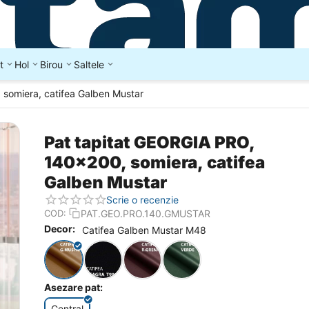
t
Hol
Birou
Saltele
somiera, catifea Galben Mustar
Pat tapitat GEORGIA PRO,
140x200, somiera, catifea
Galben Mustar
Scrie o recenzie
PAT.GEO.PRO.140.GMUSTAR
COD:
Decor:
Catifea Galben Mustar M48
Asezare pat:
Central