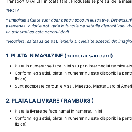
Transport GRATUIT in toata tara . Produsele se preiau de la masi
*NOTA
*
Imaginile afisate sunt doar pentru scopuri ilustrative. Dimensiuni
asemenea, culorile pot varia in functie de setarile dispozitivului dv
va asigurati ca este decorul dorit.
*Noptiera, salteaua de pat, lenjeria si celelalte acesorii din imagin
1. PLATA IN MAGAZINE (numerar sau card)
Plata in numerar se face in lei sau prin intermediul terminal
Conform legislatiei, plata in numerar nu este disponibila pent
fizice).
Sunt acceptate cardurile Visa , Maestro, MasterCard si Amer
2. PLATA LA LIVRARE ( RAMBURS )
Plata la livrare se face numai in numerar, in lei
Conform legislatiei, plata in numerar nu este disponibila pent
fizice).