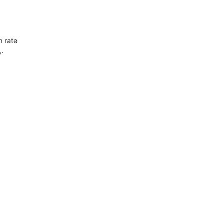
n rate
,.