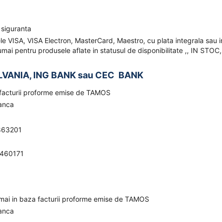
 siguranta
ele VISA, VISA Electron, MasterCard, Maestro, cu plata integrala sau i
mai pentru produsele aflate in statusul de disponibilitate ,, IN STOC,
LVANIA, ING BANK sau CEC BANK
a facturii proforme emise de TAMOS
banca
863201
0460171
umai in baza facturii proforme emise de TAMOS
banca