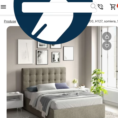
>
>
Produse
PATURI
Pat tapitat GEORGIA Clasic, 180x200, H127, somiera,