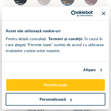
Asezare pat:
Acest site utilizează cookie-uri
Pentru detalii consultați
Termeni și condiții
.
În cazul în
Central
care alegeți "Permite toate" sunteți de acord cu utilizarea
modulelor cookie-urilor noastre.
Model:
Clasic
Afişare
Inaltime tablie:
Permite toate
H 127cm
Dimensiune pat:
Personalizează
140x200
160x200