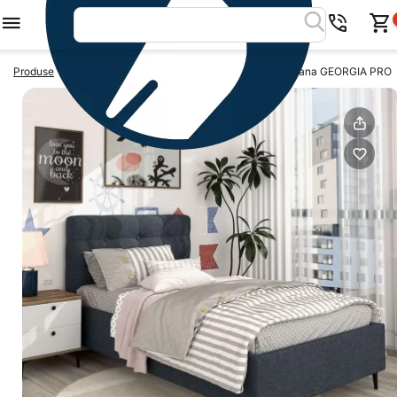
>
>
Produse
Paturi de o persoana
Pat tapitat de o persoana GEORGIA PRO