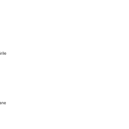
rile
oane