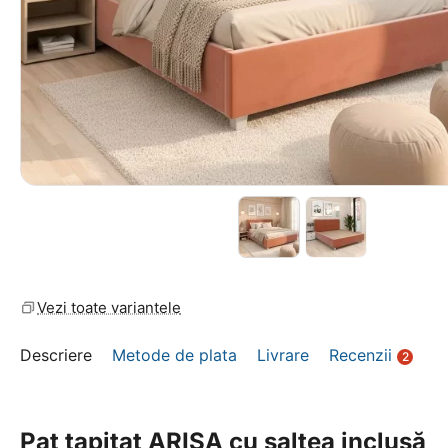
Vezi toate variantele
Descriere
Metode de plata
Livrare
Recenzii
2
Pat tapitat ARISA cu saltea inclusă