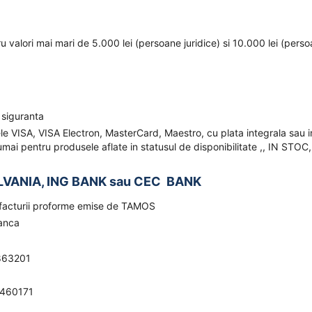
ru valori mai mari de 5.000 lei (persoane juridice) si 10.000 lei (pers
 siguranta
ele VISA, VISA Electron, MasterCard, Maestro, cu plata integrala sau i
mai pentru produsele aflate in statusul de disponibilitate ,, IN STOC,
LVANIA, ING BANK sau CEC BANK
a facturii proforme emise de TAMOS
banca
863201
0460171