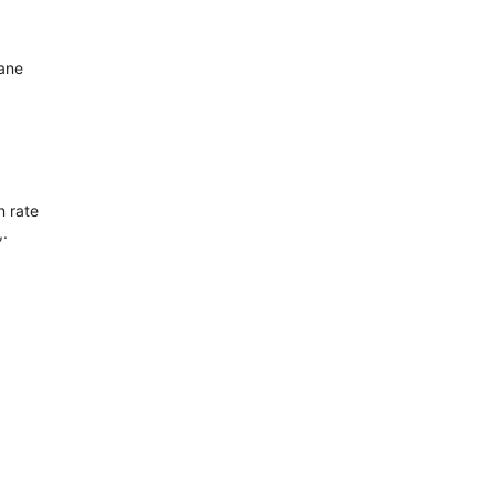
oane
n rate
,.