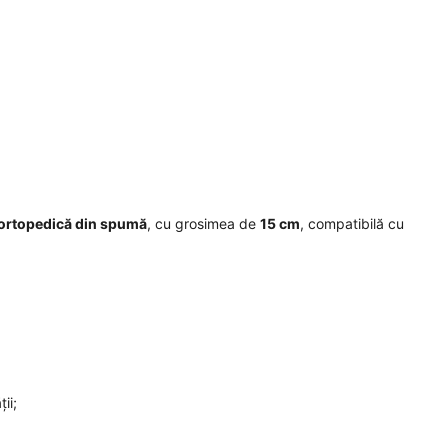
 ortopedică din spumă
, cu grosimea de
15 cm
, compatibilă cu
ii;