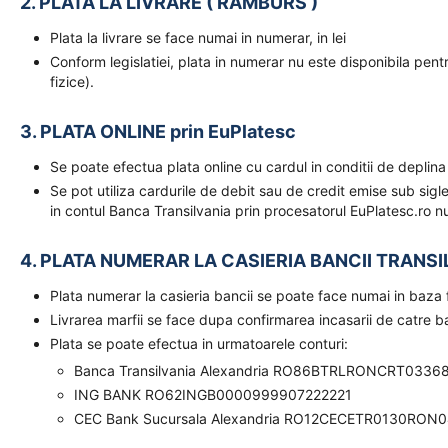
2. PLATA LA LIVRARE ( RAMBURS )
Plata la livrare se face numai in numerar, in lei
Conform legislatiei, plata in numerar nu este disponibila pent
fizice).
3. PLATA ONLINE prin EuPlatesc
Se poate efectua plata online cu cardul in conditii de deplina
Se pot utiliza cardurile de debit sau de credit emise sub sigl
in contul Banca Transilvania prin procesatorul EuPlatesc.ro nu
4. PLATA NUMERAR LA CASIERIA BANCII TRANSI
Plata numerar la casieria bancii se poate face numai in baz
Livrarea marfii se face dupa confirmarea incasarii de catre 
Plata se poate efectua in urmatoarele conturi:
Banca Transilvania Alexandria RO86BTRLRONCRT0336
ING BANK RO62INGB0000999907222221
CEC Bank Sucursala Alexandria RO12CECETR0130RON