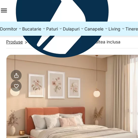
Dormitor
Bucatarie
Paturi
Dulapuri
Canapele
Living
Tinere
Produse
PATURI
Pat tapitat ARISA cu saltea inclusa
>
>