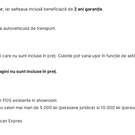
or
, iar salteaua inclusă beneficiază de
2 ani garanție
.
a autovehiculul de transport.
care nu sunt incluse în preț. Culorile pot varia ușor în funcție de setă
agini nu sunt incluse în preț.
elor POS existente in showroom
ru valori mai mari de 5.000 lei (persoane juridice) si 10.000 lei (pers
ican Expres