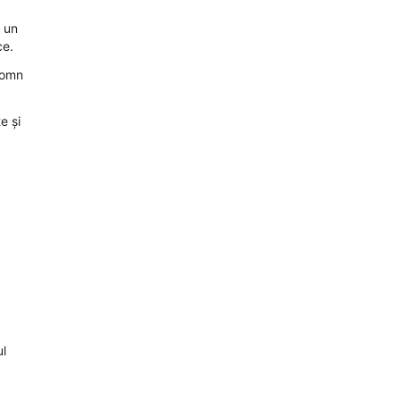
a un
ce.
somn
e și
ul