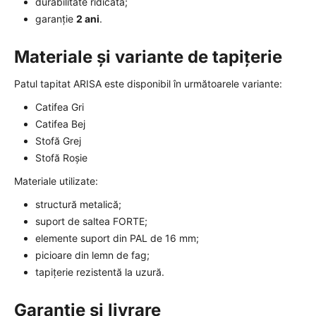
durabilitate ridicată;
garanție
2 ani
.
Materiale și variante de tapițerie
Patul tapitat ARISA este disponibil în următoarele variante:
Catifea Gri
Catifea Bej
Stofă Grej
Stofă Roșie
Materiale utilizate:
structură metalică;
suport de saltea FORTE;
elemente suport din PAL de 16 mm;
picioare din lemn de fag;
tapițerie rezistentă la uzură.
Garanție și livrare