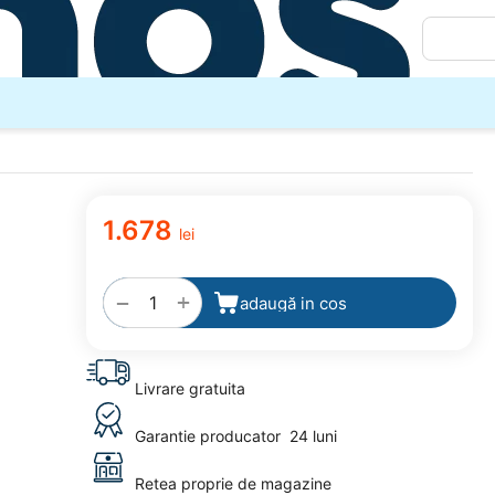
1.678
lei
adaugă
la
favorite
+
−
adaugă in cos
Livrare gratuita
Garantie producator
24 luni
Retea proprie de magazine