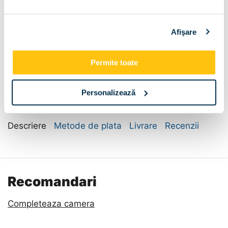
Sertar pat:
Afişare
Sertar pat
Dimensiune:
Permite toate
140x200
Personalizează
Descriere
Metode de plata
Livrare
Recenzii
Recomandari
Completeaza camera