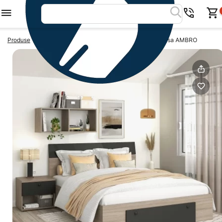
>
>
Produse
Paturi cu sertar
Pat cu sertar si saltea inclusa AMBRO