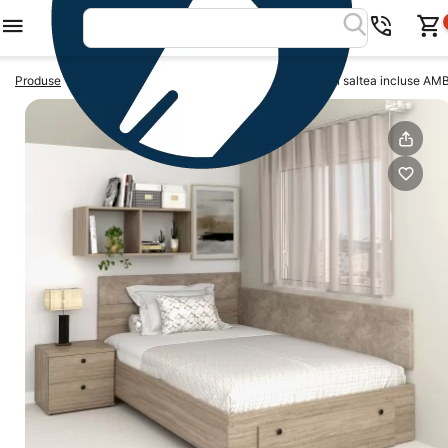
>
>
Produse
Paturi cu saltea inclusa
Pat colt cu sertar si saltea incluse 