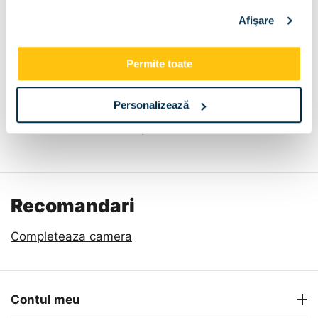
Afişare
Dimensiune:
Permite toate
120x200
Personalizează
Descriere
Metode de plata
Livrare
Recenzii
Recomandari
Completeaza camera
Contul meu