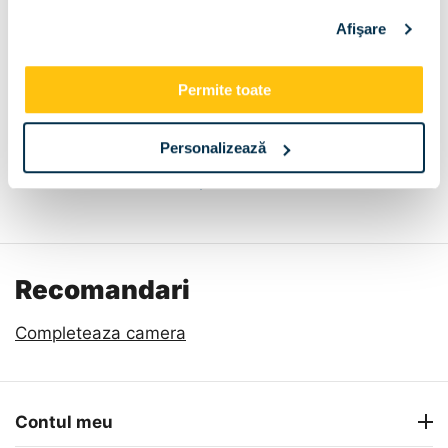
Afişare
Dimensiune:
Permite toate
120x200
Personalizează
Descriere
Metode de plata
Livrare
Recenzii
Recomandari
Completeaza camera
Contul meu