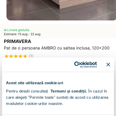
Livrare gratuita
Estimare: 15 aug - 22 aug
PRIMAVERA
Pat de o persoana AMBRO cu saltea inclusa, 120x200
(1)
CONFIGURATOR
Decor :
Oak
Acest site utilizează cookie-uri
Pentru detalii consultați
Termeni și condiții
.
În cazul în
care alegeți "Permite toate" sunteți de acord cu utilizarea
modulelor cookie-urilor noastre.
Sertar pat:
Fara