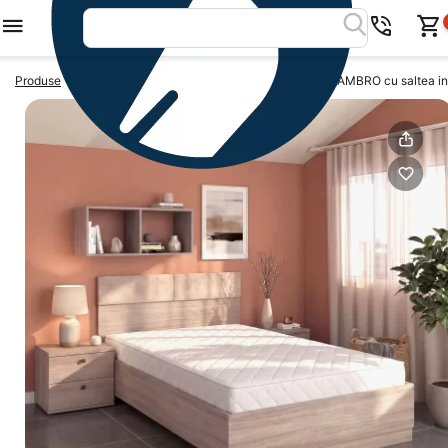
>
>
Produse
Paturi cu saltea inclusa
Pat de o persoana AMBRO cu saltea i